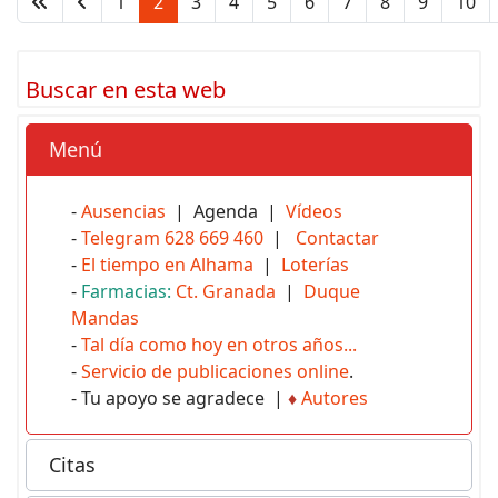
1
2
3
4
5
6
7
8
9
10
Buscar en esta web
Menú
-
Ausencias
| Agenda |
Vídeos
-
Telegram 628 669 460
|
Contactar
-
El tiempo en Alhama
|
Loterías
-
Farmacias:
Ct. Granada
|
Duque
Mandas
-
Tal día como hoy en otros años...
-
Servicio de publicaciones online
.
- Tu apoyo se agradece |
♦
Autores
Citas