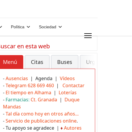
Política
Sociedad
uscar en esta web
Menú
Citas
Buses
Urgencias
-
Ausencias
| Agenda |
Vídeos
-
Telegram 628 669 460
|
Contactar
-
El tiempo en Alhama
|
Loterías
-
Farmacias:
Ct. Granada
|
Duque
Mandas
-
Tal día como hoy en otros años...
-
Servicio de publicaciones online
.
- Tu apoyo se agradece |
♦
Autores