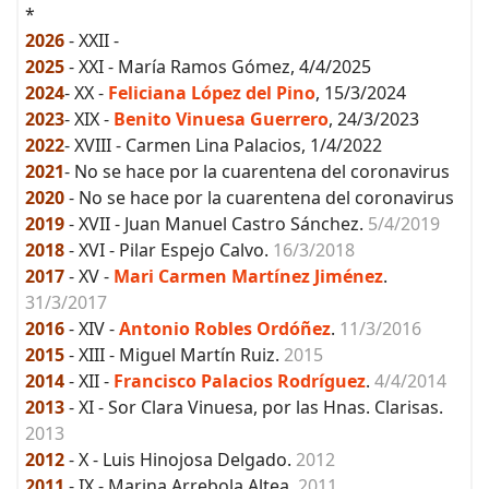
*
2026
- XXII -
2025
- XXI - María Ramos Gómez, 4/4/2025
2024
- XX -
Feliciana López del Pino
, 15/3/2024
2023
- XIX -
Benito Vinuesa Guerrero
, 24/3/2023
2022
- XVIII - Carmen Lina Palacios, 1/4/2022
2021
- No se hace por la cuarentena del coronavirus
2020
- No se hace por la cuarentena del coronavirus
2019
- XVII - Juan Manuel Castro Sánchez.
5/4/2019
2018
- XVI - Pilar Espejo Calvo.
16/3/2018
2017
- XV -
Mari Carmen Martínez Jiménez
.
31/3/2017
2016
- XIV -
Antonio Robles Ordóñez
.
11/3/2016
2015
- XIII - Miguel Martín Ruiz.
2015
2014
- XII -
Francisco Palacios Rodríguez
.
4/4/2014
2013
- XI - Sor Clara Vinuesa, por las Hnas. Clarisas.
2013
2012
- X - Luis Hinojosa Delgado.
2012
2011
- IX - Marina Arrebola Altea.
2011