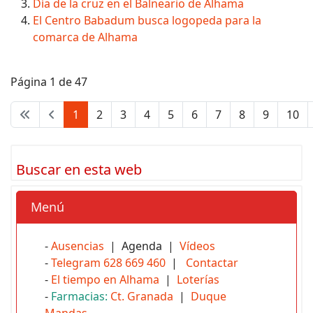
Día de la cruz en el Balneario de Alhama
El Centro Babadum busca logopeda para la
comarca de Alhama
Página 1 de 47
1
2
3
4
5
6
7
8
9
10
Buscar en esta web
Menú
-
Ausencias
| Agenda |
Vídeos
-
Telegram 628 669 460
|
Contactar
-
El tiempo en Alhama
|
Loterías
-
Farmacias:
Ct. Granada
|
Duque