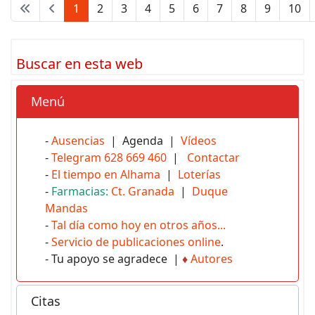
1
2
3
4
5
6
7
8
9
10
Buscar en esta web
Menú
-
Ausencias
| Agenda |
Vídeos
-
Telegram 628 669 460
|
Contactar
-
El tiempo en Alhama
|
Loterías
-
Farmacias:
Ct. Granada
|
Duque
Mandas
-
Tal día como hoy en otros años...
-
Servicio de publicaciones online
.
- Tu apoyo se agradece |
♦
Autores
Citas