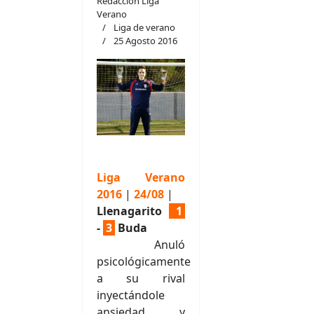
Redacción Liga
Verano
Liga de verano
25 Agosto 2016
Liga Verano
2016
|
24/08
|
Llenagarito
1
-
3
Buda
Anuló
psicológicamente
a su rival
inyectándole
ansiedad y