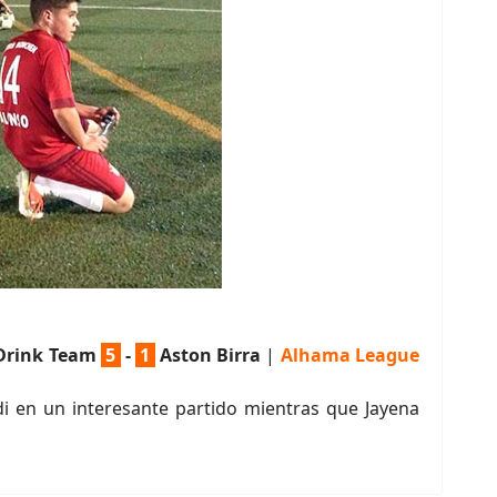
Drink Team
5
-
1
Aston Birra
|
Alhama League
di en un interesante partido mientras que Jayena