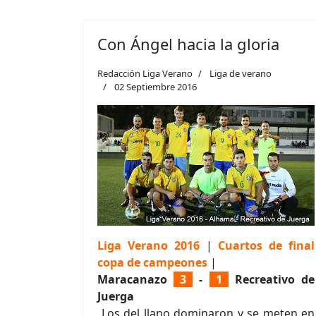
Con Ángel hacia la gloria
Redacción Liga Verano
Liga de verano
02 Septiembre 2016
Liga Verano 2016
|
Cuartos de final
copa de campeones
|
Maracanazo
3
-
1
Recreativo de
Juerga
Los del llano dominaron y se meten en