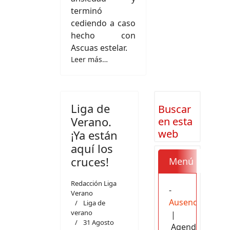
terminó
cediendo a caso
hecho con
Ascuas estelar.
Leer más…
Liga de
Buscar
Verano.
en esta
web
¡Ya están
aquí los
cruces!
Menú
Ci
Redacción Liga
-
Verano
Ausencias
Liga de
verano
|
31 Agosto
Agenda