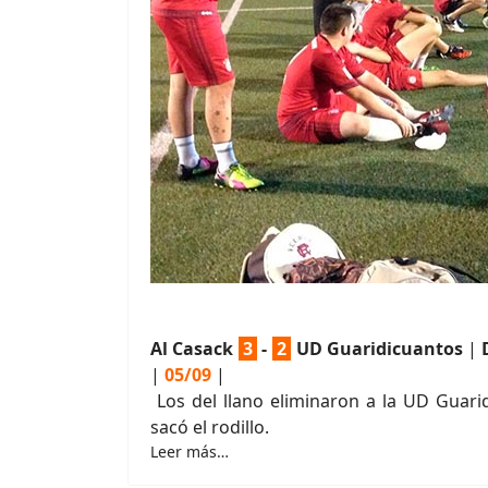
Al Casack
3
-
2
UD Guaridicuantos
|
|
05/09
|
Los del llano eliminaron a la UD Guari
sacó el rodillo.
Leer más…