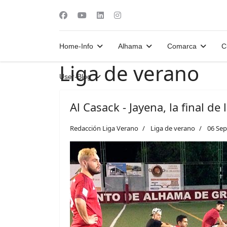
Home-Info
Alhama
Comarca
C
Liga de verano
User-Blog
Al Casack - Jayena, la final de
Redacción Liga Verano
Liga de verano
06 Sep