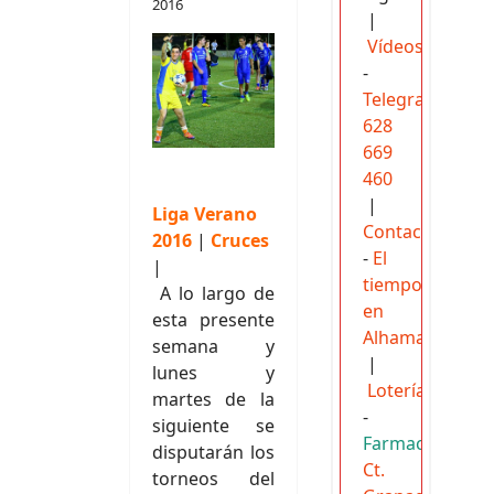
2016
|
Vídeos
-
Telegram
628
669
460
|
Liga Verano
Contactar
2016
|
Cruces
-
El
|
tiempo
A lo largo de
en
esta presente
Alhama
semana y
|
lunes y
Loterías
martes de la
-
siguiente se
Farmacias:
disputarán los
Ct.
torneos del