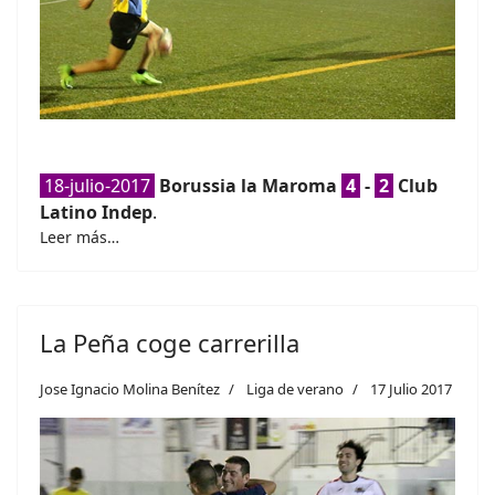
18-julio-2017
Borussia la Maroma
4
-
2
Club
Latino Indep
.
Leer más…
La Peña coge carrerilla
Jose Ignacio Molina Benítez
Liga de verano
17 Julio 2017