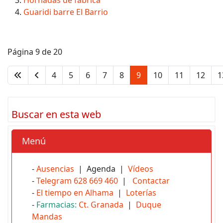
Guaridi barre El Barrio
Página 9 de 20
4
5
6
7
8
9
10
11
12
1
Buscar en esta web
Menú
-
Ausencias
| Agenda |
Vídeos
-
Telegram 628 669 460
|
Contactar
-
El tiempo en Alhama
|
Loterías
-
Farmacias:
Ct. Granada
|
Duque
Mandas