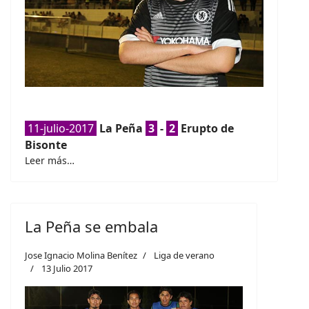
11-julio-2017
La Peña
3
-
2
Erupto de
Bisonte
Leer más…
La Peña se embala
Jose Ignacio Molina Benítez
Liga de verano
13 Julio 2017