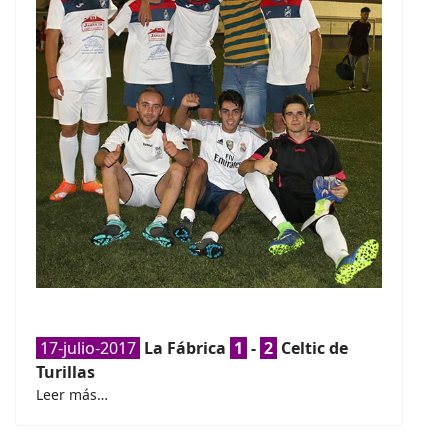
17-julio-2017
La Fábrica
1
-
2
Celtic de
Turillas
Leer más…