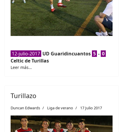
12-julio-2017
UD Guaridincuantos
5
-
0
Celtic de Turillas
Leer más…
Turillazo
Duncan Edwards
Liga de verano
17 Julio 2017