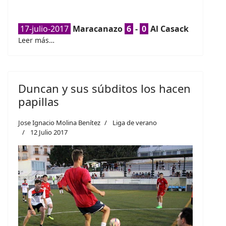
17-julio-2017
Maracanazo
6
-
0
Al Casack
Leer más…
Duncan y sus súbditos los hacen
papillas
Jose Ignacio Molina Benítez
Liga de verano
12 Julio 2017