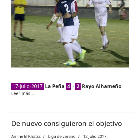
17-julio-2017
La Peña
4
-
2
Rayo Alhameño
Leer más…
De nuevo consiguieron el objetivo
Amine El Khatss
Liga de verano
12 Julio 2017