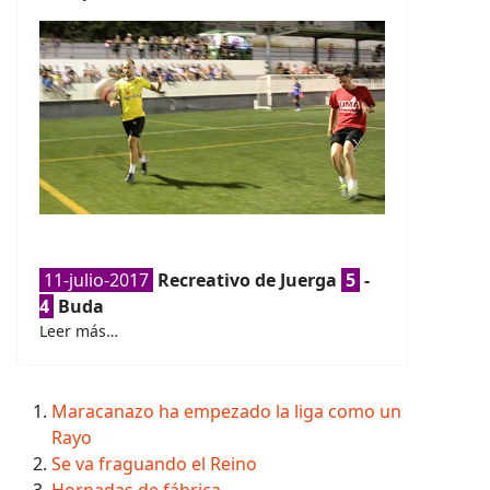
11-julio-2017
Recreativo de Juerga
5
-
4
Buda
Leer más…
Maracanazo ha empezado la liga como un
Rayo
Se va fraguando el Reino
Hornadas de fábrica