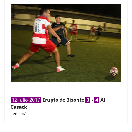
12-julio-2017
Erupto de Bisonte
3
-
4
Al
Casack
Leer más…