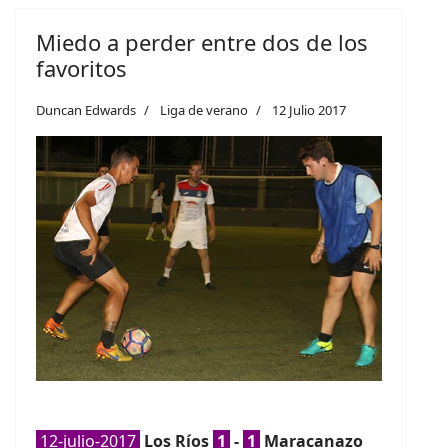
Miedo a perder entre dos de los
favoritos
Duncan Edwards
Liga de verano
12 Julio 2017
12-julio-2017
Los Ríos
1
-
1
Maracanazo