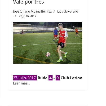
Vale por tres
Jose Ignacio Molina Benítez
Liga de verano
27 Julio 2017
27-julio-2017
Buda
4
-
0
Club Latino
Leer más…