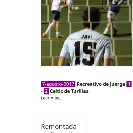
7-agosto-2017
Recreativo de Juerga
1
-
2
Celtic de Turillas
.
Leer más…
Remontada