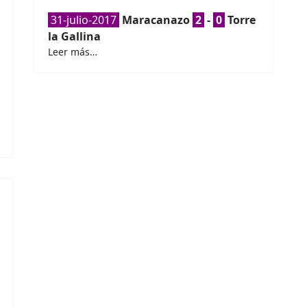
31-julio-2017
Maracanazo
2
-
0
Torre
la Gallina
Leer más…