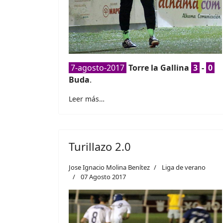
7-agosto-2017
Torre la Gallina
3
-
0
Buda
.
Leer más…
Turillazo 2.0
Jose Ignacio Molina Benítez
Liga de verano
07 Agosto 2017