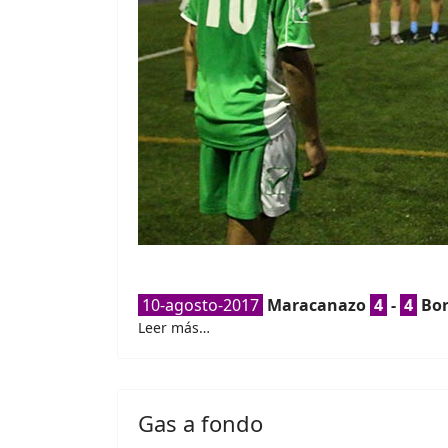
10-agosto-2017
Maracanazo
4
-
4
Bor
Leer más…
Gas a fondo