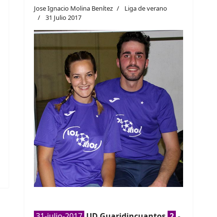
Jose Ignacio Molina Benítez
Liga de verano
31 Julio 2017
31-julio-2017
UD Guaridincuantos
2
-