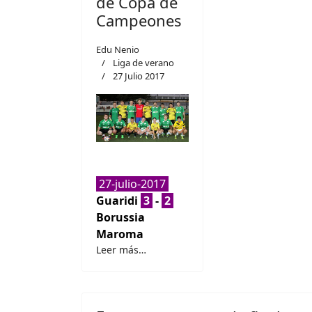
de Copa de
Campeones
Edu Nenio
Liga de verano
27 Julio 2017
27-julio-2017
Guaridi
3
-
2
Borussia
Maroma
Leer más…