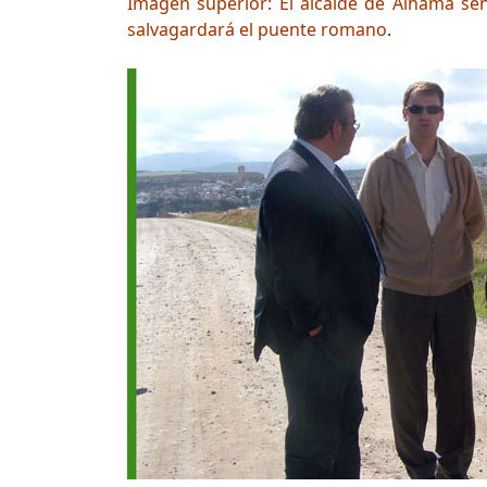
Imagen superior: El alcalde de Alhama señ
salvagardará el puente romano
.