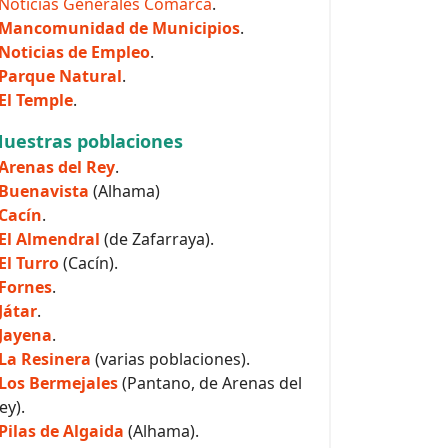
Noticias Generales Comarca
.
Mancomunidad de Municipios
.
Noticias de Empleo
.
Parque Natural
.
El Temple
.
uestras poblaciones
Arenas del Rey
.
Buenavista
(Alhama)
Cacín
.
El Almendral
(de Zafarraya).
El Turro
(Cacín).
Fornes
.
Játar
.
Jayena
.
La Resinera
(varias poblaciones).
Los Bermejales
(Pantano, de Arenas del
ey).
Pilas de Algaida
(Alhama).