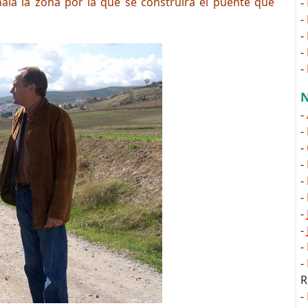
ala la zona por la que se construirá el puente que
-
-
-
-
-
N
-
-
-
-
-
-
-
-
-
-
R
-