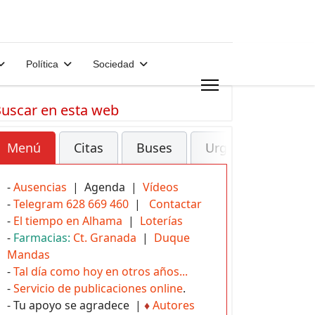
Política
Sociedad
uscar en esta web
Menú
Citas
Buses
Urgencias
-
Ausencias
| Agenda |
Vídeos
-
Telegram 628 669 460
|
Contactar
-
El tiempo en Alhama
|
Loterías
-
Farmacias:
Ct. Granada
|
Duque
Mandas
-
Tal día como hoy en otros años...
-
Servicio de publicaciones online
.
- Tu apoyo se agradece |
♦
Autores