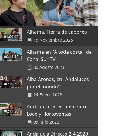
Alhama, Tierra de sabores
01:00:02
15 Noviembre 2025
Alhama en "A toda costa" de
00:13:45
Canal Sur TV
30 Agosto 2023
Alba Arenas, en "Andaluces
00:19:39
por el mundo"
24 Enero 2023
Andalucía Directo en Pato
00:11:36
Loco y Hortoventas
05 Julio 2022
Andalucía Directo 2-4-2020