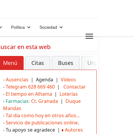
Política
Sociedad
uscar en esta web
Menú
Citas
Buses
Urgencias
-
Ausencias
| Agenda |
Vídeos
-
Telegram 628 669 460
|
Contactar
-
El tiempo en Alhama
|
Loterías
-
Farmacias:
Ct. Granada
|
Duque
Mandas
-
Tal día como hoy en otros años...
-
Servicio de publicaciones online
.
- Tu apoyo se agradece |
♦
Autores