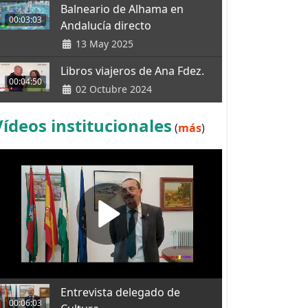
Balneario de Alhama en
00:03:03
Andalucía directo
13 May 2025
Libros viajeros de Ana Fdez.
00:04:50
02 Octubre 2024
Vídeos institucionales
(
más
)
Entrevista delegado de
00:06:03