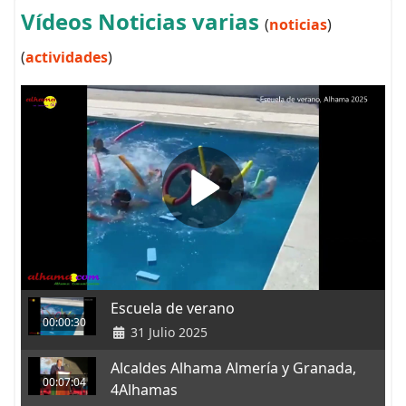
Vídeos Noticias varias
(
noticias
)
(
actividades
)
Escuela de verano
00:00:30
31 Julio 2025
Alcaldes Alhama Almería y Granada,
00:07:04
4Alhamas