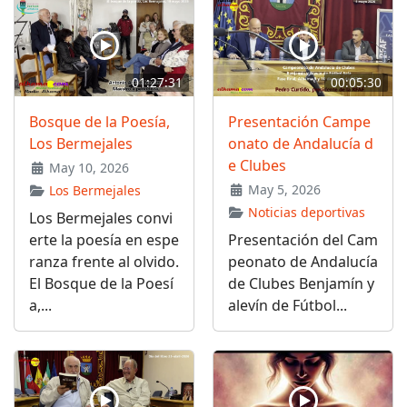
01:27:31
00:05:30
Bosque de la Poesía,
Presentación Campe
Los Bermejales
onato de Andalucía d
e Clubes
May 10, 2026
May 5, 2026
Los Bermejales
Noticias deportivas
Los Bermejales convi
erte la poesía en espe
Presentación del Cam
ranza frente al olvido.
peonato de Andalucía
El Bosque de la Poesí
de Clubes Benjamín y
a,...
alevín de Fútbol...