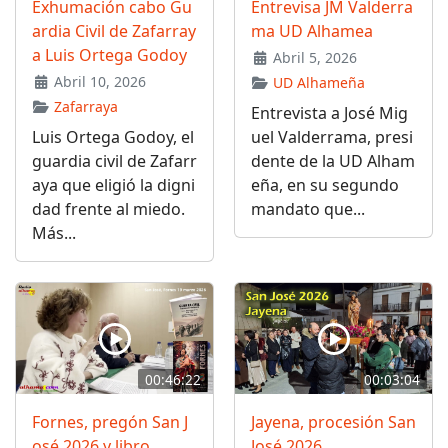
Exhumación cabo Gu
Entrevisa JM Valderra
ardia Civil de Zafarray
ma UD Alhamea
a Luis Ortega Godoy
Abril 5, 2026
Abril 10, 2026
UD Alhameña
Zafarraya
Entrevista a José Mig
Luis Ortega Godoy, el
uel Valderrama, presi
guardia civil de Zafarr
dente de la UD Alham
aya que eligió la digni
eña, en su segundo
dad frente al miedo.
mandato que...
Más...
00:46:22
00:03:04
Fornes, pregón San J
Jayena, procesión San
osé 2026 y libro
José 2026