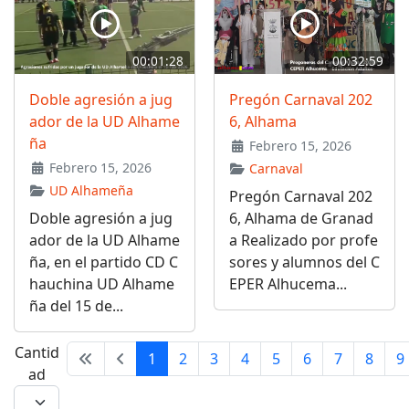
00:01:28
00:32:59
Doble agresión a jug
Pregón Carnaval 202
ador de la UD Alhame
6, Alhama
ña
Febrero 15, 2026
Febrero 15, 2026
Carnaval
UD Alhameña
Pregón Carnaval 202
Doble agresión a jug
6, Alhama de Granad
ador de la UD Alhame
a Realizado por profe
ña, en el partido CD C
sores y alumnos del C
hauchina UD Alhame
EPER Alhucema...
ña del 15 de...
Cantid
1
2
3
4
5
6
7
8
9
ad