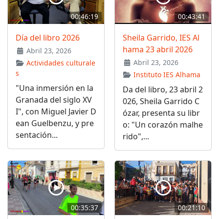
00:46:19
00:43:41
Día del libro 2026
Sheila Garrido, IES Al
hama 23 abril 2026
Abril 23, 2026
Abril 23, 2026
Actividades culturale
s
Instituto IES Alhama
"Una inmersión en la
Da del libro, 23 abril 2
Granada del siglo XV
026, Sheila Garrido C
I", con Miguel Javier D
ózar, presenta su libr
ean Guelbenzu, y pre
o: "Un corazón malhe
sentación...
rido",...
00:35:37
00:21:10