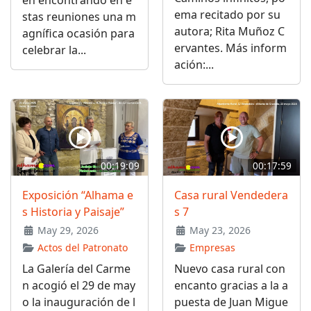
ema recitado por su
stas reuniones una m
autora; Rita Muñoz C
agnífica ocasión para
ervantes. Más inform
celebrar la...
ación:...
00:19:09
00:17:59
Exposición “Alhama e
Casa rural Vendedera
s Historia y Paisaje”
s 7
May 29, 2026
May 23, 2026
Actos del Patronato
Empresas
La Galería del Carme
Nuevo casa rural con
n acogió el 29 de may
encanto gracias a la a
o la inauguración de l
puesta de Juan Migue