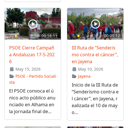
00:58:11
00:01:12
PSOE Cierre Campañ
III Ruta de “Senderis
a Andaluzas 17-5-202
mo contra el cáncer”,
6
en Jayena
May 15, 2026
May 10, 2026
PSOE - Partido Sociali
Jayena
sta
Inicio de la III Ruta de
El PSOE convoca el ú
“Senderismo contra e
nico acto público anu
l cáncer”, en Jayena, r
nciado en Alhama en
ealizada el 10 de may
la jornada final de...
o...