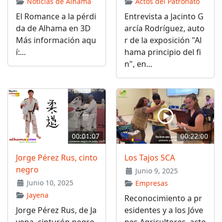
Noticias de Alhama
Actos del Patronato
El Romance a la pérdi
Entrevista a Jacinto G
da de Alhama en 3D
arcía Rodríguez, auto
Más información aqu
r de la exposición "Al
í:...
hama principio del fi
n", en...
00:01:07
00:22:00
Jorge Pérez Rus, cinto
Los Tajos SCA
negro
Junio 9, 2025
Junio 10, 2025
Empresas
Jayena
Reconocimiento a pr
Jorge Pérez Rus, de Ja
esidentes y a los Jóve
yena, cinturón negro
nes Agricultores, acto