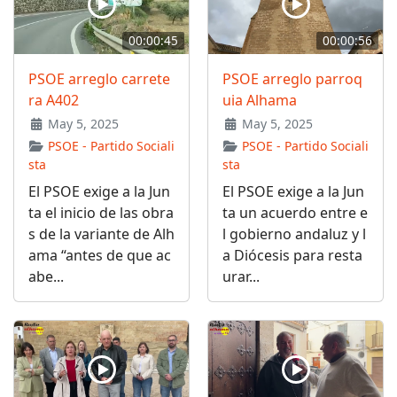
00:00:45
00:00:56
PSOE arreglo carrete
PSOE arreglo parroq
ra A402
uia Alhama
May 5, 2025
May 5, 2025
PSOE - Partido Sociali
PSOE - Partido Sociali
sta
sta
El PSOE exige a la Jun
El PSOE exige a la Jun
ta el inicio de las obra
ta un acuerdo entre e
s de la variante de Alh
l gobierno andaluz y l
ama “antes de que ac
a Diócesis para resta
abe...
urar...