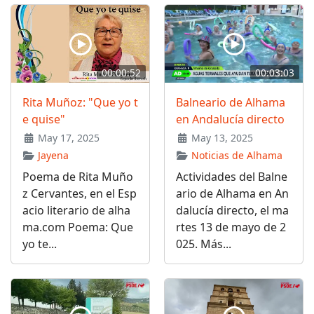
00:00:52
00:03:03
Rita Muñoz: "Que yo t
Balneario de Alhama
e quise"
en Andalucía directo
May 17, 2025
May 13, 2025
Jayena
Noticias de Alhama
Poema de Rita Muño
Actividades del Balne
z Cervantes, en el Esp
ario de Alhama en An
acio literario de alha
dalucía directo, el ma
ma.com Poema: Que
rtes 13 de mayo de 2
yo te...
025. Más...