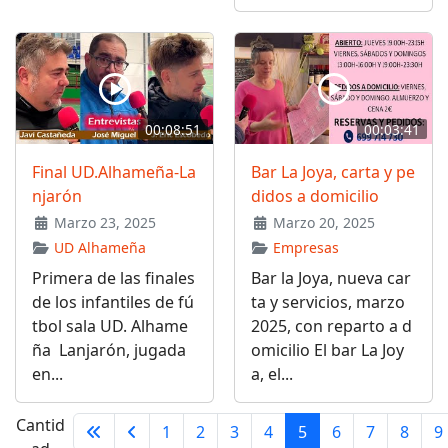
00:08:51
00:03:41
Final UD.Alhameña-La
Bar La Joya, carta y pe
njarón
didos a domicilio
Marzo 23, 2025
Marzo 20, 2025
UD Alhameña
Empresas
Primera de las finales
Bar la Joya, nueva car
de los infantiles de fú
ta y servicios, marzo
tbol sala UD. Alhame
2025, con reparto a d
ña Lanjarón, jugada
omicilio El bar La Joy
en...
a, el...
Cantid
1
2
3
4
5
6
7
8
9