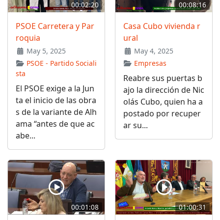
00:02:20
00:08:16
PSOE Carretera y Par
Casa Cubo vivienda r
roquia
ural
May 5, 2025
May 4, 2025
PSOE - Partido Sociali
Empresas
sta
Reabre sus puertas b
El PSOE exige a la Jun
ajo la dirección de Nic
ta el inicio de las obra
olás Cubo, quien ha a
s de la variante de Alh
postado por recuper
ama “antes de que ac
ar su...
abe...
00:01:08
01:00:31