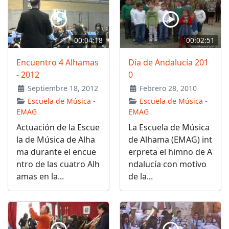
00:04:18
00:02:51
Encuentro 4 Alhamas
Día de Andalucía 201
- 2012
0
Septiembre 18, 2012
Febrero 28, 2010
Escuela de Música -
Escuela de Música -
EMAG
EMAG
Actuación de la Escue
La Escuela de Música
la de Música de Alha
de Alhama (EMAG) int
ma durante el encue
erpreta el himno de A
ntro de las cuatro Alh
ndalucía con motivo
amas en la...
de la...