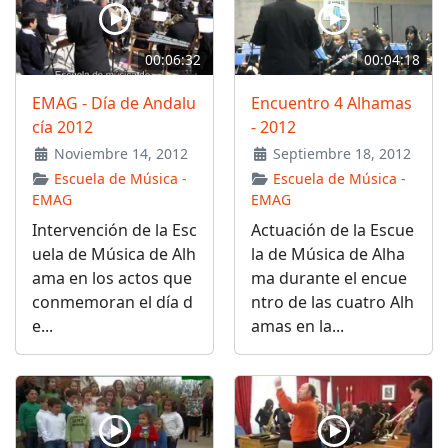
00:06:32
00:04:18
EMAG - Día de Andalu
Encuentro 4 Alhamas
cía 2012
- 2012
Noviembre 14, 2012
Septiembre 18, 2012
Escuela de Música -
Escuela de Música -
EMAG
EMAG
Intervención de la Esc
Actuación de la Escue
uela de Música de Alh
la de Música de Alha
ama en los actos que
ma durante el encue
conmemoran el día d
ntro de las cuatro Alh
e...
amas en la...