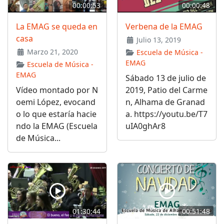
00:00:53
00:00:48
La EMAG se queda en
Verbena de la EMAG
casa
Julio 13, 2019
Marzo 21, 2020
Escuela de Música -
EMAG
Escuela de Música -
EMAG
Sábado 13 de julio de
Vídeo montado por N
2019, Patio del Carme
oemi López, evocand
n, Alhama de Granad
o lo que estaría hacie
a. https://youtu.be/T7
ndo la EMAG (Escuela
uIA0ghAr8
de Música...
01:30:44
00:51:48