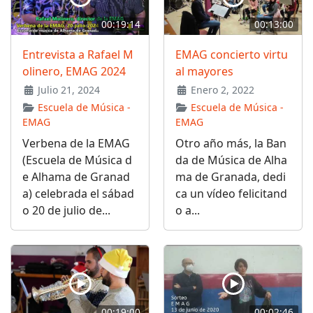
00:19:14
00:13:00
Entrevista a Rafael M
EMAG concierto virtu
olinero, EMAG 2024
al mayores
Julio 21, 2024
Enero 2, 2022
Escuela de Música -
Escuela de Música -
EMAG
EMAG
Verbena de la EMAG
Otro año más, la Ban
(Escuela de Música d
da de Música de Alha
e Alhama de Granad
ma de Granada, dedi
a) celebrada el sábad
ca un vídeo felicitand
o 20 de julio de...
o a...
00:19:00
00:02:46