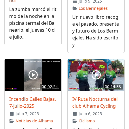
rios
Julio 9, 2025
Los Bermejales
La zumba marcó el rit
mo de la noche en la
Un nuevo libro recog
piscina termal del Bal
e el pasado, presente
neario, el jueves 10 d
y futuro de Los Berm
e julio...
ejales Ha sido escrito
y...
00:02:54
00:14:38
Incendio Calles Bajas,
IV Ruta Nocturna del
7-julio-2025
club Alhama Cycling
Julio 7, 2025
Julio 6, 2025
Noticias de Alhama
Ciclismo