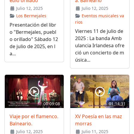
eblo orillado"
a. Balneario
Julio 12, 2025
Julio 12, 2025
Los Bermejales
Eventos musicales va
rios
Presentación del libr
Viernes 11 de julio de
o "Bermejales, puebl
2025 : La banda Amb
o orillado" Sábado 12
ulancia Irlandesa ofre
de julio de 2025, en l
ció un concierto de m
a...
úsica...
00:09:08
01:14:31
Viaje por el flamenco.
XV Poesía en las maz
Balneario.
morras
Julio 12, 2025
Julio 11, 2025