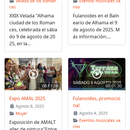
Velada de los Roman
Eventos musicales va
ces
rios
XXIX Velada "Alhama
Fulanoides en el Baln
ciudad de los Roman
eario de Alhama el 9
ces, celebrada el sába
de agosto de 2025. M
do 9 de agosto de 20
ás información:...
25, en la...
00:11:19
00:01:30
Expo AMAL 2025
Fulanoides, promocio
nal
Agosto 8, 2025
Agosto 4, 2025
Mujer
Eventos musicales va
Exposición de AMALT
rios
aller de pintura"Entre