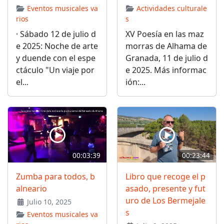
Eventos musicales va
Actividades culturale
rios
s
· Sábado 12 de julio d
XV Poesía en las maz
e 2025: Noche de arte
morras de Alhama de
y duende con el espe
Granada, 11 de julio d
ctáculo "Un viaje por
e 2025. Más informac
el...
ión:...
00:03:39
00:23:44
Zumba para todos, b
Libro que recoge el p
alneario
asado, presente y fut
uro de Los Bermejale
Julio 10, 2025
s
Eventos musicales va