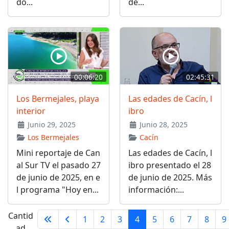
do...
de...
00:06:20
02:45:31
Los Bermejales, playa
Las edades de Cacín, l
interior
ibro
Junio 29, 2025
Junio 28, 2025
Los Bermejales
Cacín
Mini reportaje de Can
Las edades de Cacín, l
al Sur TV el pasado 27
ibro presentado el 28
de junio de 2025, en e
de junio de 2025. Más
l programa "Hoy en...
información:...
Cantid
1
2
3
4
5
6
7
8
9
ad