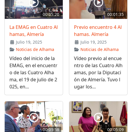
00:05:20
00:01:35
La EMAG en Cuatro Al
Previo encuentro 4 Al
hamas, Almería
hamas. Almería
Julio 19, 2025
Julio 19, 2025
Noticias de Alhama
Noticias de Alhama
Vídeo del inicio de la
Vídeo previo al encue
EMAG, en el encuentr
ntro de las Cuatro Alh
o de las Cuatro Alha
amas, por la Diputaci
ma, el 19 de julio de 2
ón de Almería. Tuvo l
025, en...
ugar los...
00:01:58
00:05:09