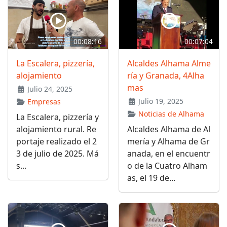
00:08:16
00:07:04
La Escalera, pizzería,
Alcaldes Alhama Alme
alojamiento
ría y Granada, 4Alha
mas
Julio 24, 2025
Julio 19, 2025
Empresas
Noticias de Alhama
La Escalera, pizzería y
alojamiento rural. Re
Alcaldes Alhama de Al
portaje realizado el 2
mería y Alhama de Gr
3 de julio de 2025. Má
anada, en el encuentr
s...
o de la Cuatro Alham
as, el 19 de...