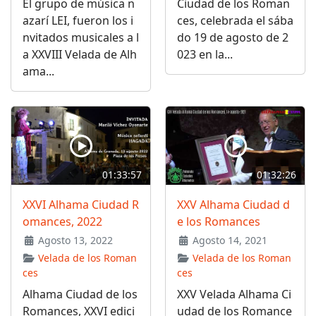
El grupo de música n
Ciudad de los Roman
azarí LEI, fueron los i
ces, celebrada el sába
nvitados musicales a l
do 19 de agosto de 2
a XXVIII Velada de Alh
023 en la...
ama...
01:33:57
01:32:26
XXVI Alhama Ciudad R
XXV Alhama Ciudad d
omances, 2022
e los Romances
Agosto 13, 2022
Agosto 14, 2021
Velada de los Roman
Velada de los Roman
ces
ces
Alhama Ciudad de los
XXV Velada Alhama Ci
Romances, XXVI edici
udad de los Romance