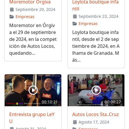
Moremotor Órgiva
Loylota boutique infa
ntil
Septiembre 29, 2024
Septiembre 23, 2024
Empresas
Empresas
Moremotor en Órgiv
a el 29 de septiembre
Loylota boutique infa
de 2024, en la compet
ntil, desde el 2 de sep
ición de Autos Locos,
tiembre de 2024, en A
quedando...
lhama de Granada. M
ás...
00:10:21
00:00:27
Entrevista grupo LeY
Autos Locos Sta..Cruz
U
Agosto 17, 2024
Agosto 31, 2024