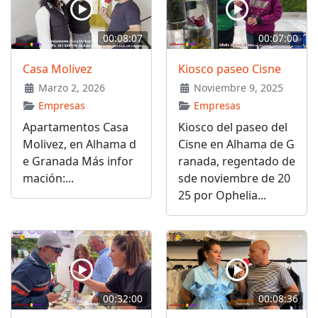
00:08:07
00:07:00
Casa Molivez
Kiosco paseo Cisne
Marzo 2, 2026
Noviembre 9, 2025
Empresas
Empresas
Apartamentos Casa
Kiosco del paseo del
Molivez, en Alhama d
Cisne en Alhama de G
e Granada Más infor
ranada, regentado de
mación:...
sde noviembre de 20
25 por Ophelia...
00:32:00
00:08:36