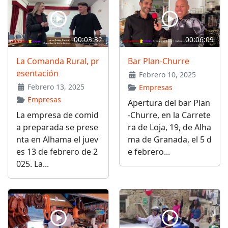
00:03:32
00:06:09
La Comanda Rural, pr
Bar Plan-Churre
esentación
Febrero 10, 2025
Febrero 13, 2025
Empresas
Empresas
Apertura del bar Plan
La empresa de comid
-Churre, en la Carrete
a preparada se prese
ra de Loja, 19, de Alha
nta en Alhama el juev
ma de Granada, el 5 d
es 13 de febrero de 2
e febrero...
025. La...