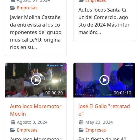
Empresas
Empresas
Autos locos Santa Cr
Javier Molina Castañe
uz del Comercio, ago
da entrevista a los co
sto de 2024 Más infor
mponentes del grupo
mación:...
musical LeYU, origina
rios en su...
00:00:20
00:01:10
Auto loco Moremotor
José El Gallo "retratad
Moclín
o"
Agosto 3, 2024
May 23, 2024
Empresas
Empresas
Auto loco Moremotor
En la fiesta de los 40