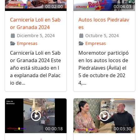
00:02:00
00:04:03
Carnicería Loli en Sab
Autos locos Piedralav
or Granada 2024
es
Diciembre 5, 2024
Octubre 5, 2024
Empresas
Empresas
Carnicería Loli en Sab
Moremotor participó
or Granada 2024 Este
en los autos locos de
año está situado en l
Piedralaves (Ávila) el
a explanada del Palac
5 de octubre de 202
io de...
4,...
00:00:18
00:03:30