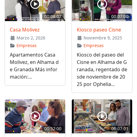
00:08:07
00:07:00
Casa Molivez
Kiosco paseo Cisne
Marzo 2, 2026
Noviembre 9, 2025
Empresas
Empresas
Apartamentos Casa
Kiosco del paseo del
Molivez, en Alhama d
Cisne en Alhama de G
e Granada Más infor
ranada, regentado de
mación:...
sde noviembre de 20
25 por Ophelia...
00:32:00
00:07:01