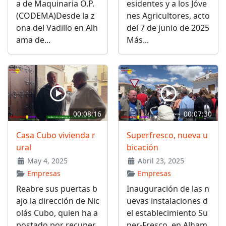
a de Maquinaria O.P.
esidentes y a los Jóve
(CODEMA)Desde la z
nes Agricultores, acto
ona del Vadillo en Alh
del 7 de junio de 2025
ama de...
Más...
00:08:16
00:07:30
Casa Cubo vivienda r
Superfresco, nueva u
ural
bicación
May 4, 2025
Abril 23, 2025
Empresas
Empresas
Reabre sus puertas b
Inauguración de las n
ajo la dirección de Nic
uevas instalaciones d
olás Cubo, quien ha a
el establecimiento Su
postado por recuper
per-Fresco, en Alham