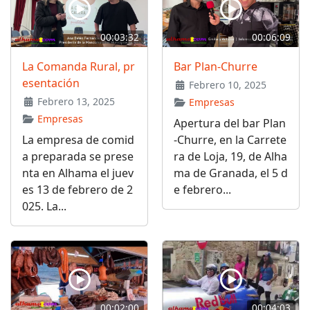
00:03:32
00:06:09
La Comanda Rural, pr
Bar Plan-Churre
esentación
Febrero 10, 2025
Febrero 13, 2025
Empresas
Empresas
Apertura del bar Plan
La empresa de comid
-Churre, en la Carrete
a preparada se prese
ra de Loja, 19, de Alha
nta en Alhama el juev
ma de Granada, el 5 d
es 13 de febrero de 2
e febrero...
025. La...
00:02:00
00:04:03