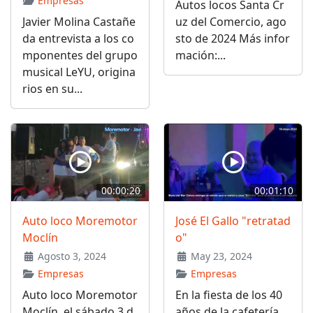
Empresas
Autos locos Santa Cr
Javier Molina Castañe
uz del Comercio, ago
da entrevista a los co
sto de 2024 Más infor
mponentes del grupo
mación:...
musical LeYU, origina
rios en su...
00:00:20
00:01:10
Auto loco Moremotor
José El Gallo "retratad
Moclín
o"
Agosto 3, 2024
May 23, 2024
Empresas
Empresas
Auto loco Moremotor
En la fiesta de los 40
Moclín, el sábado 3 d
años de la cafetería