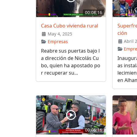
00:08:16
Casa Cubo vivienda rural
Superfre
ción
May 4, 2025
Abril 
Empresas
Empre
Reabre sus puertas bajo l
a dirección de Nicolás Cu
Inaugura
bo, quien ha apostado po
as insta
r recuperar su...
lecimien
en Alham
00:06:16