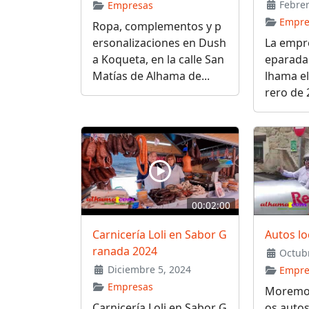
Febrer
Empresas
Empre
Ropa, complementos y p
ersonalizaciones en Dush
La empr
a Koqueta, en la calle San
eparada
Matías de Alhama de...
lhama el
rero de 2
00:02:00
Carnicería Loli en Sabor G
Autos lo
ranada 2024
Octubr
Diciembre 5, 2024
Empre
Empresas
Moremoto
Carnicería Loli en Sabor G
os autos