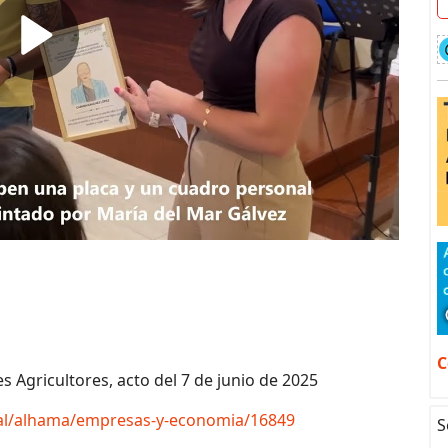
C
s Agricultores, acto del 7 de junio de 2025
tal/alhama/empresas-y-economia/16849
S