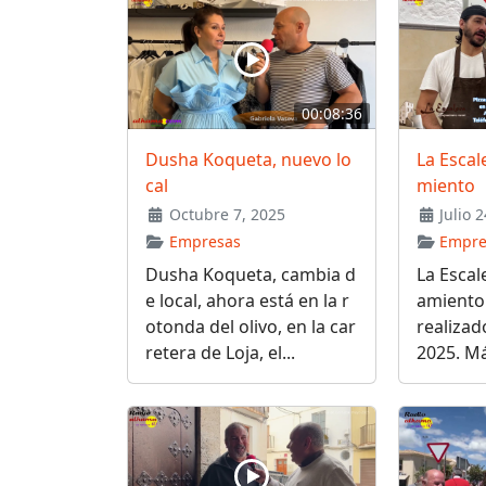
00:08:36
Dusha Koqueta, nuevo lo
La Escale
cal
miento
Octubre 7, 2025
Julio 2
Empresas
Empre
Dusha Koqueta, cambia d
La Escale
e local, ahora está en la r
amiento 
otonda del olivo, en la car
realizado
retera de Loja, el...
2025. Má