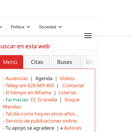
Política
Sociedad
uscar en esta web
Menú
Citas
Buses
Urgencias
-
Ausencias
| Agenda |
Vídeos
-
Telegram 628 669 460
|
Contactar
-
El tiempo en Alhama
|
Loterías
-
Farmacias:
Ct. Granada
|
Duque
Mandas
-
Tal día como hoy en otros años...
-
Servicio de publicaciones online
.
- Tu apoyo se agradece |
♦
Autores