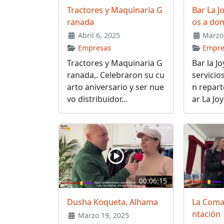
Tractores y Maquinaria G
Bar La J
ranada
os a dom
Abril 6, 2025
Marzo 
Empresas
Empre
Tractores y Maquinaria G
Bar la J
ranada,. Celebraron su cu
servicio
arto aniversario y ser nue
n repart
vo distribuidor...
ar La Joya
00:06:15
Dusha Koqueta, Alhama
La Coma
ntación
Marzo 19, 2025