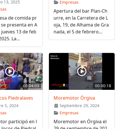
o 13, 2025
Empresas
sas
Apertura del bar Plan-Ch
esa de comida pr
urre, en la Carretera de L
 se presenta en A
oja, 19, de Alhama de Gra
 jueves 13 de feb
nada, el 5 de febrero...
025. La...
00:04:03
00:00:18
cos Piedralaves
Moremotor Órgiva
e 5, 2024
Septiembre 29, 2024
sas
Empresas
r participó en l
Moremotor en Órgiva el
 locos de Piedral
29 de septiembre de 202