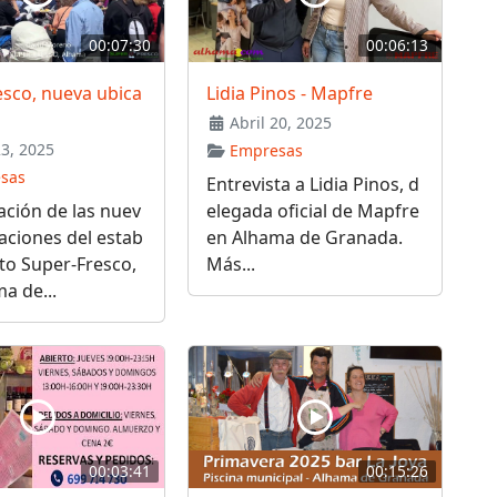
00:07:30
00:06:13
sco, nueva ubica
Lidia Pinos - Mapfre
Abril 20, 2025
23, 2025
Empresas
sas
Entrevista a Lidia Pinos, d
ción de las nuev
elegada oficial de Mapfre
laciones del estab
en Alhama de Granada.
to Super-Fresco,
Más...
a de...
00:03:41
00:15:26