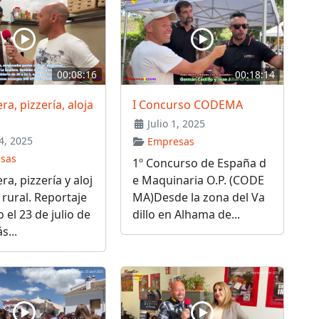
00:08:16
00:18:14
ra, pizzería, aloja
I Concurso CODEMA
Julio 1, 2025
4, 2025
Empresas
sas
1º Concurso de España d
ra, pizzería y aloj
e Maquinaria O.P. (CODE
rural. Reportaje
MA)Desde la zona del Va
 el 23 de julio de
dillo en Alhama de...
s...