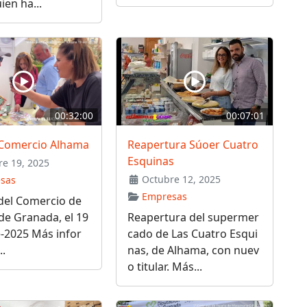
ien ha...
00:32:00
00:07:01
a Comercio Alhama
Reapertura Súoer Cuatro
Esquinas
e 19, 2025
Octubre 12, 2025
sas
Empresas
 del Comercio de
de Granada, el 19
Reapertura del supermer
-2025 Más infor
cado de Las Cuatro Esqui
..
nas, de Alhama, con nuev
o titular. Más...