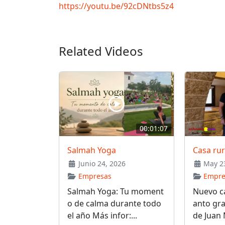
https://youtu.be/92cDNtbs5z4
Related Videos
00:01:07
Salmah Yoga
Casa ru
Junio 24, 2026
May 23
Empresas
Empre
Salmah Yoga: Tu moment
Nuevo ca
o de calma durante todo
anto gra
el año Más infor:...
de Juan 