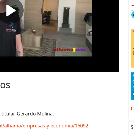
ios
C
 titular, Gerardo Molina.
tal/alhama/empresas-y-economia/16092
S