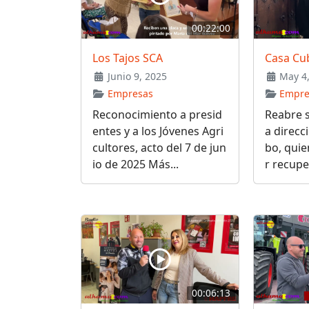
00:22:00
Los Tajos SCA
Casa Cub
Junio 9, 2025
May 4,
Empresas
Empre
Reconocimiento a presid
Reabre s
entes y a los Jóvenes Agri
a direcc
cultores, acto del 7 de jun
bo, qui
io de 2025 Más...
r recupe
00:06:13