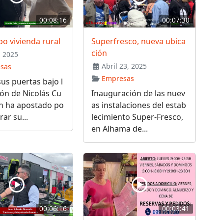
00:08:16
00:07:30
o vivienda rural
Superfresco, nueva ubica
ción
 2025
Abril 23, 2025
sas
Empresas
us puertas bajo l
ión de Nicolás Cu
Inauguración de las nuev
en ha apostado po
as instalaciones del estab
rar su...
lecimiento Super-Fresco,
en Alhama de...
00:06:16
00:03:41