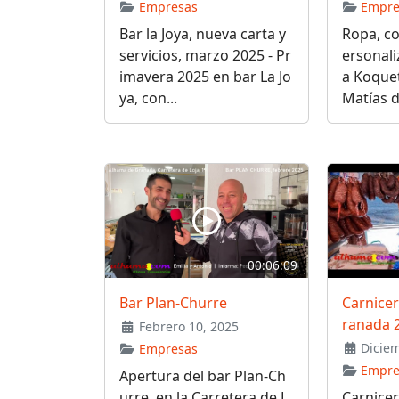
Empresas
Empre
Bar la Joya, nueva carta y
Ropa, c
servicios, marzo 2025 - Pr
ersonal
imavera 2025 en bar La Jo
a Koquet
ya, con...
Matías d
00:06:09
Bar Plan-Churre
Carnicer
ranada 
Febrero 10, 2025
Diciem
Empresas
Empre
Apertura del bar Plan-Ch
urre, en la Carretera de L
Carnicer