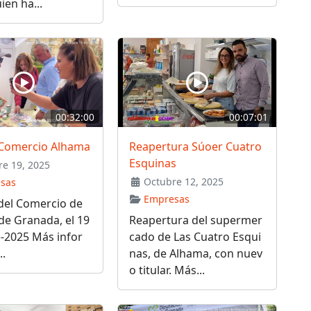
ien ha...
00:32:00
00:07:01
a Comercio Alhama
Reapertura Súoer Cuatro
Esquinas
e 19, 2025
Octubre 12, 2025
sas
Empresas
 del Comercio de
de Granada, el 19
Reapertura del supermer
-2025 Más infor
cado de Las Cuatro Esqui
..
nas, de Alhama, con nuev
o titular. Más...