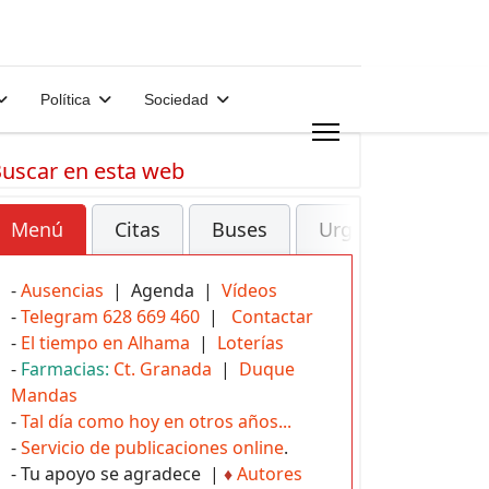
Política
Sociedad
uscar en esta web
Menú
Citas
Buses
Urgencias
-
Ausencias
| Agenda |
Vídeos
-
Telegram 628 669 460
|
Contactar
-
El tiempo en Alhama
|
Loterías
-
Farmacias:
Ct. Granada
|
Duque
Mandas
-
Tal día como hoy en otros años...
-
Servicio de publicaciones online
.
- Tu apoyo se agradece |
♦
Autores