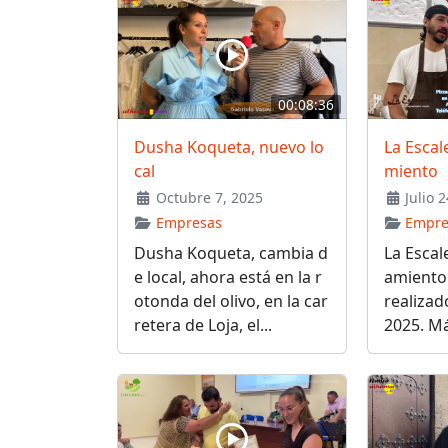
00:08:36
Dusha Koqueta, nuevo lo
La Escale
cal
miento
Octubre 7, 2025
Julio 2
Empresas
Empre
Dusha Koqueta, cambia d
La Escale
e local, ahora está en la r
amiento 
otonda del olivo, en la car
realizado
retera de Loja, el...
2025. Má