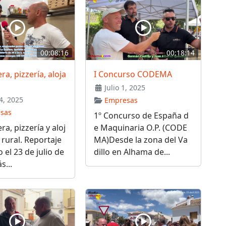
00:08:16
00:18:14
ra, pizzería, aloja
I Concurso CODEMA
Julio 1, 2025
4, 2025
Empresas
sas
1º Concurso de España d
ra, pizzería y aloj
e Maquinaria O.P. (CODE
rural. Reportaje
MA)Desde la zona del Va
 el 23 de julio de
dillo en Alhama de...
s...