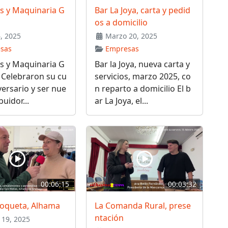
s y Maquinaria G
Bar La Joya, carta y pedid
os a domicilio
6, 2025
Marzo 20, 2025
sas
Empresas
s y Maquinaria G
Bar la Joya, nueva carta y
 Celebraron su cu
servicios, marzo 2025, co
versario y ser nue
n reparto a domicilio El b
buidor...
ar La Joya, el...
00:06:15
00:03:32
oqueta, Alhama
La Comanda Rural, prese
ntación
19, 2025