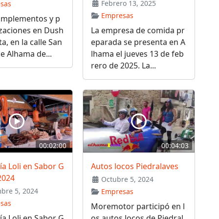
Febrero 13, 2025
sas
Empresas
omplementos y p
izaciones en Dush
La empresa de comida pr
a, en la calle San
eparada se presenta en A
e Alhama de...
lhama el jueves 13 de feb
rero de 2025. La...
00:02:00
00:04:03
ía Loli en Sabor G
Autos locos Piedralaves
2024
Octubre 5, 2024
bre 5, 2024
Empresas
sas
Moremotor participó en l
ía Loli en Sabor G
os autos locos de Piedral