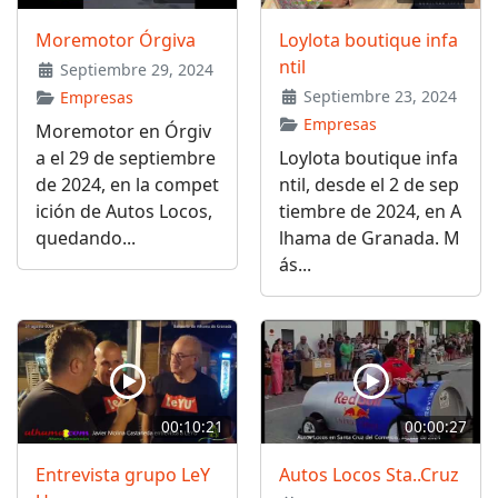
Moremotor Órgiva
Loylota boutique infa
ntil
Septiembre 29, 2024
Septiembre 23, 2024
Empresas
Empresas
Moremotor en Órgiv
a el 29 de septiembre
Loylota boutique infa
de 2024, en la compet
ntil, desde el 2 de sep
ición de Autos Locos,
tiembre de 2024, en A
quedando...
lhama de Granada. M
ás...
00:10:21
00:00:27
Entrevista grupo LeY
Autos Locos Sta..Cruz