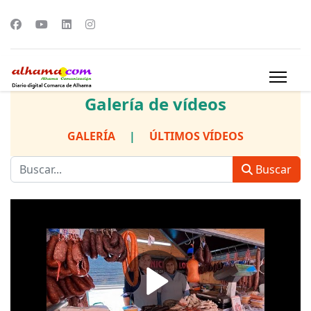
Galería de vídeos
GALERÍA
|
ÚLTIMOS VÍDEOS
Buscar