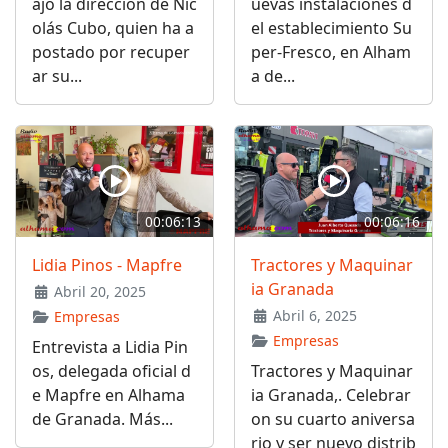
ajo la dirección de Nic
uevas instalaciones d
olás Cubo, quien ha a
el establecimiento Su
postado por recuper
per-Fresco, en Alham
ar su...
a de...
00:06:13
00:06:16
Lidia Pinos - Mapfre
Tractores y Maquinar
ia Granada
Abril 20, 2025
Abril 6, 2025
Empresas
Empresas
Entrevista a Lidia Pin
os, delegada oficial d
Tractores y Maquinar
e Mapfre en Alhama
ia Granada,. Celebrar
de Granada. Más...
on su cuarto aniversa
rio y ser nuevo distrib