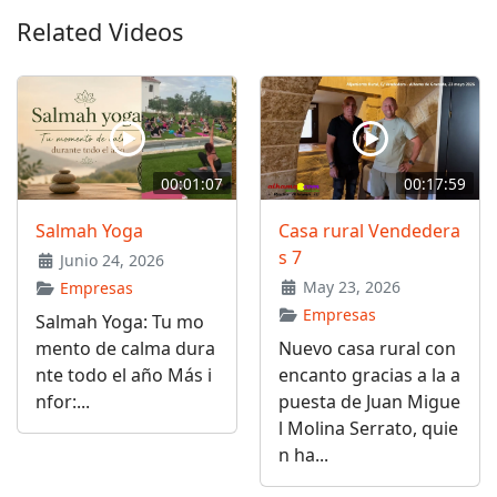
Related Videos
00:01:07
00:17:59
Salmah Yoga
Casa rural Vendedera
s 7
Junio 24, 2026
May 23, 2026
Empresas
Empresas
Salmah Yoga: Tu mo
mento de calma dura
Nuevo casa rural con
nte todo el año Más i
encanto gracias a la a
nfor:...
puesta de Juan Migue
l Molina Serrato, quie
n ha...