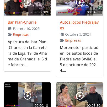
00:06:09
00:04:03
Bar Plan-Churre
Autos locos Piedralav
es
Febrero 10, 2025
Octubre 5, 2024
Empresas
Empresas
Apertura del bar Plan
-Churre, en la Carrete
Moremotor participó
ra de Loja, 19, de Alha
en los autos locos de
ma de Granada, el 5 d
Piedralaves (Ávila) el
e febrero...
5 de octubre de 202
4,...
00:00:18
00:03:30