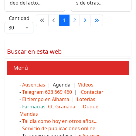
deo del acto...
s de otras...
Cantidad
1
2
Buscar en esta web
Menú
-
Ausencias
| Agenda |
Vídeos
-
Telegram 628 669 460
|
Contactar
-
El tiempo en Alhama
|
Loterías
-
Farmacias:
Ct. Granada
|
Duque
Mandas
-
Tal día como hoy en otros años...
-
Servicio de publicaciones online
.
- Tu apoyo se agradece |
♦
Autores