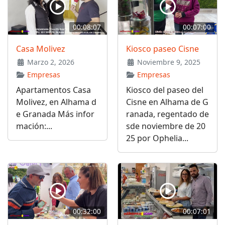
00:08:07
00:07:00
Casa Molivez
Kiosco paseo Cisne
Marzo 2, 2026
Noviembre 9, 2025
Empresas
Empresas
Apartamentos Casa
Kiosco del paseo del
Molivez, en Alhama d
Cisne en Alhama de G
e Granada Más infor
ranada, regentado de
mación:...
sde noviembre de 20
25 por Ophelia...
00:32:00
00:07:01