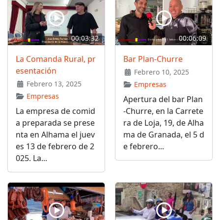
00:03:32
00:06:09
La Comanda Rural, pr
Bar Plan-Churre
esentación
Febrero 10, 2025
Febrero 13, 2025
Empresas
Empresas
Apertura del bar Plan
La empresa de comid
-Churre, en la Carrete
a preparada se prese
ra de Loja, 19, de Alha
nta en Alhama el juev
ma de Granada, el 5 d
es 13 de febrero de 2
e febrero...
025. La...