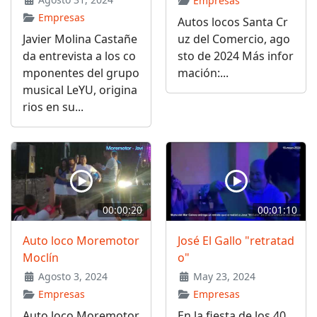
Empresas
Empresas
Autos locos Santa Cr
Javier Molina Castañe
uz del Comercio, ago
da entrevista a los co
sto de 2024 Más infor
mponentes del grupo
mación:...
musical LeYU, origina
rios en su...
00:00:20
00:01:10
Auto loco Moremotor
José El Gallo "retratad
Moclín
o"
Agosto 3, 2024
May 23, 2024
Empresas
Empresas
Auto loco Moremotor
En la fiesta de los 40