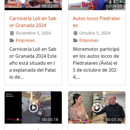
00:02:00
00:04:03
Carnicería Loli en Sab
Autos locos Piedralav
or Granada 2024
es
Diciembre 5, 2024
Octubre 5, 2024
Empresas
Empresas
Carnicería Loli en Sab
Moremotor participó
or Granada 2024 Este
en los autos locos de
año está situado en l
Piedralaves (Ávila) el
a explanada del Palac
5 de octubre de 202
io de...
4,...
00:00:18
00:03:30