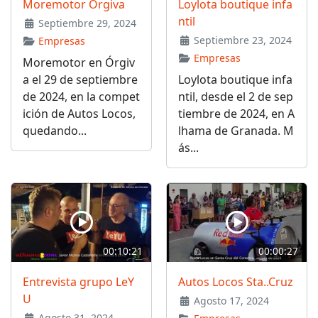
Moremotor Órgiva
Loylota boutique infa
ntil
Septiembre 29, 2024
Septiembre 23, 2024
Empresas
Empresas
Moremotor en Órgiv
a el 29 de septiembre
Loylota boutique infa
de 2024, en la compet
ntil, desde el 2 de sep
ición de Autos Locos,
tiembre de 2024, en A
quedando...
lhama de Granada. M
ás...
00:10:21
00:00:27
Entrevista grupo LeY
Autos Locos Sta..Cruz
U
Agosto 17, 2024
Agosto 31, 2024