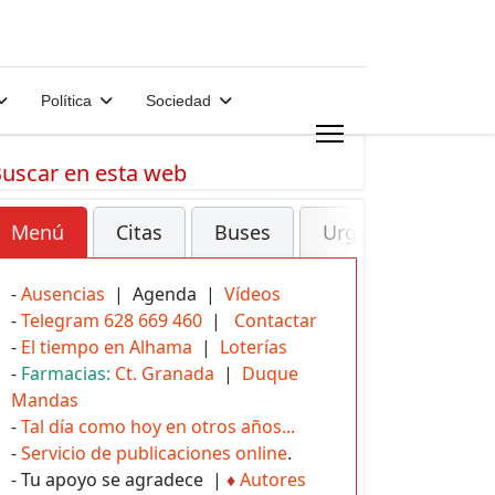
Política
Sociedad
uscar en esta web
Menú
Citas
Buses
Urgencias
-
Ausencias
| Agenda |
Vídeos
-
Telegram 628 669 460
|
Contactar
-
El tiempo en Alhama
|
Loterías
-
Farmacias:
Ct. Granada
|
Duque
Mandas
-
Tal día como hoy en otros años...
-
Servicio de publicaciones online
.
- Tu apoyo se agradece |
♦
Autores