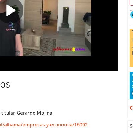
ios
C
 titular, Gerardo Molina.
tal/alhama/empresas-y-economia/16092
S