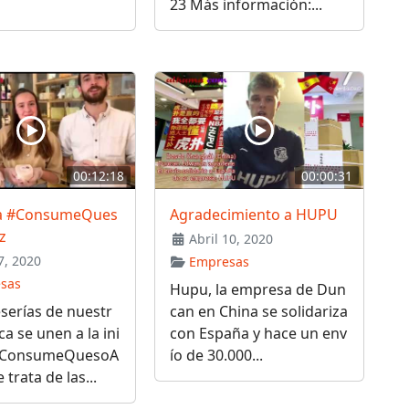
23 Más información:...
00:12:18
00:00:31
iva #ConsumeQues
Agradecimiento a HUPU
z
Abril 10, 2020
, 2020
Empresas
sas
Hupu, la empresa de Dun
serías de nuestr
can en China se solidariza
a se unen a la ini
con España y hace un env
 #ConsumeQuesoA
ío de 30.000...
trata de las...