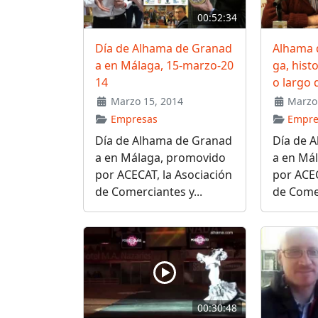
00:52:34
Día de Alhama de Granad
Alhama 
a en Málaga, 15-marzo-20
ga, hist
14
o largo 
Marzo 15, 2014
Marzo 
Empresas
Empre
Día de Alhama de Granad
Día de 
a en Málaga, promovido
a en Má
por ACECAT, la Asociación
por ACEC
de Comerciantes y...
de Comer
00:30:48