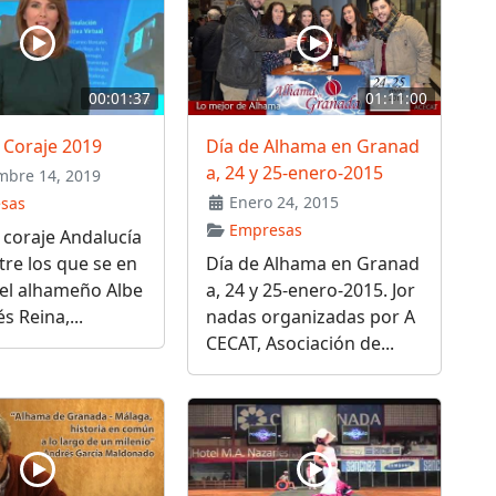
00:01:37
01:11:00
 Coraje 2019
Día de Alhama en Granad
a, 24 y 25-enero-2015
bre 14, 2019
Enero 24, 2015
sas
Empresas
coraje Andalucía
tre los que se en
Día de Alhama en Granad
 el alhameño Albe
a, 24 y 25-enero-2015. Jor
s Reina,...
nadas organizadas por A
CECAT, Asociación de...