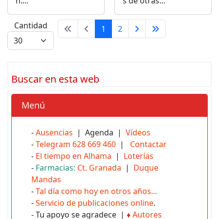
n:...
s de otras...
Cantidad
1
2
Buscar en esta web
Menú
-
Ausencias
| Agenda |
Vídeos
-
Telegram 628 669 460
|
Contactar
-
El tiempo en Alhama
|
Loterías
-
Farmacias:
Ct. Granada
|
Duque
Mandas
-
Tal día como hoy en otros años...
-
Servicio de publicaciones online
.
- Tu apoyo se agradece |
♦
Autores