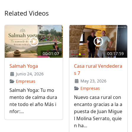
Related Videos
00:01:07
00:17:59
Salmah Yoga
Casa rural Vendedera
s 7
Junio 24, 2026
May 23, 2026
Empresas
Empresas
Salmah Yoga: Tu mo
mento de calma dura
Nuevo casa rural con
nte todo el año Más i
encanto gracias a la a
nfor:...
puesta de Juan Migue
l Molina Serrato, quie
n ha...