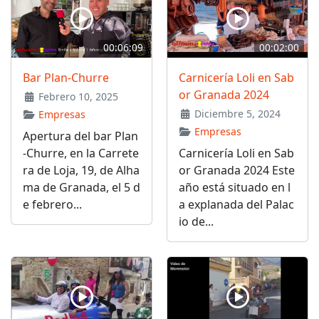
00:06:09
00:02:00
Bar Plan-Churre
Carnicería Loli en Sab
or Granada 2024
Febrero 10, 2025
Diciembre 5, 2024
Empresas
Empresas
Apertura del bar Plan
-Churre, en la Carrete
Carnicería Loli en Sab
ra de Loja, 19, de Alha
or Granada 2024 Este
ma de Granada, el 5 d
año está situado en l
e febrero...
a explanada del Palac
io de...