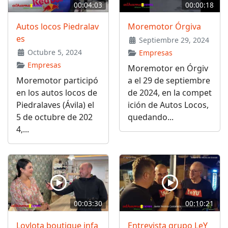
00:04:03
00:00:18
Autos locos Piedralav
Moremotor Órgiva
es
Septiembre 29, 2024
Octubre 5, 2024
Empresas
Empresas
Moremotor en Órgiv
Moremotor participó
a el 29 de septiembre
en los autos locos de
de 2024, en la compet
Piedralaves (Ávila) el
ición de Autos Locos,
5 de octubre de 202
quedando...
4,...
00:03:30
00:10:21
Loylota boutique infa
Entrevista grupo LeY