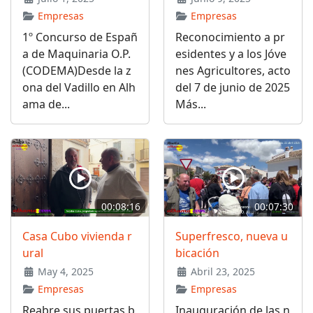
Empresas
Empresas
1º Concurso de Españ
Reconocimiento a pr
a de Maquinaria O.P.
esidentes y a los Jóve
(CODEMA)Desde la z
nes Agricultores, acto
ona del Vadillo en Alh
del 7 de junio de 2025
ama de...
Más...
00:08:16
00:07:30
Casa Cubo vivienda r
Superfresco, nueva u
ural
bicación
May 4, 2025
Abril 23, 2025
Empresas
Empresas
Reabre sus puertas b
Inauguración de las n