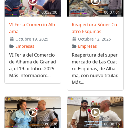
00:32:00
00:07:01
VI Feria Comercio Alh
Reapertura Súoer Cu
ama
atro Esquinas
Octubre 19, 2025
Octubre 12, 2025
Empresas
Empresas
VI Feria del Comercio
Reapertura del super
de Alhama de Granad
mercado de Las Cuat
a, el 19-octubre-2025
ro Esquinas, de Alha
Más información:...
ma, con nuevo titular.
Más...
00:08:36
00:08:16