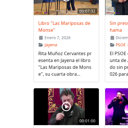
00:07:32
Libro "Las Mariposas de
Sin pres
Monse"
hama
Enero 7, 2026
Diciem
Jayena
PSOE -
Rita Muñoz Cervantes pr
El PSOE 
esenta en Jayena el libro
unta de 
"Las Mariposas de Mons
do sin p
e", su cuarta obra...
026 para 
00:01:00