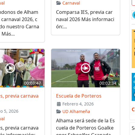
val
Carnaval
donos de Alham
Comparsa IES, previa car
a carnaval 2026, c
naval 2026 Más informaci
do nuestro Carna
ón:...
 Más...
00:08:47
00:02:34
, previa carnava
Escuela de Porteros
Febrero 4, 2026
C
o 5, 2026
UD Alhameña
val
Alhama será sede de la Es
, previa carnava
cuela de Porteros Goalke
S