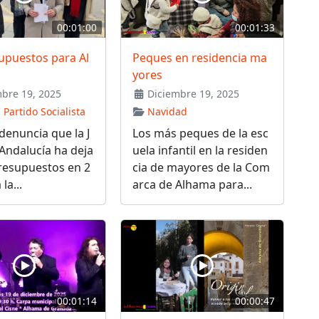
00:01:00
00:01:33
upuestos para Al
Peques en residencia ma
yores
bre 19, 2025
Diciembre 19, 2025
 Partido Socialista
Navidad
denuncia que la J
Los más peques de la esc
Andalucía ha deja
uela infantil en la residen
resupuestos en 2
cia de mayores de la Com
la...
arca de Alhama para...
00:01:14
00:00:47