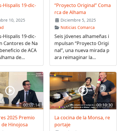
-Hispalis 19-dic-
“Proyecto Original” Coma
rca de Alhama
bre 10, 2025
Diciembre 5, 2025
ad
Noticias Comarca
-Hispalis 19-dic-
Seis jóvenes alhameñas i
on Cantores de Na
mpulsan “Proyecto Origi
 beneficio de ACA
nal”, una nueva mirada p
Alhama de...
ara reimaginar la...
00:07:14
00:10:30
es 2025 Premio
La cocina de la Monsa, re
 de Hinojosa
portaje