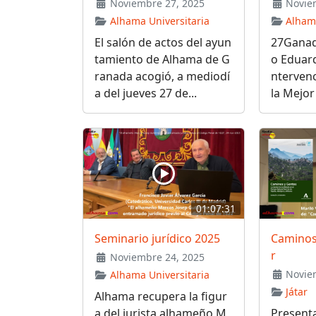
Noviembre 27, 2025
Noviem
Alhama Universitaria
Alhama
El salón de actos del ayun
27Ganad
tamiento de Alhama de G
o Eduard
ranada acogió, a mediodí
ntervenc
a del jueves 27 de...
la Mejor
01:07:31
Seminario jurídico 2025
Caminos 
r
Noviembre 24, 2025
Noviem
Alhama Universitaria
Játar
Alhama recupera la figur
a del jurista alhameño M
Presenta