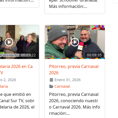
ás información:...
eper Schoolfer Granada.
Más información:...
00:07:22
00:09:35
laria 2026 en Ca
Pitorreo, previa Carnaval
TV
2026
o 2, 2026
Enero 31, 2026
laria
Carnaval
e que emitió en
Pitorreo, previa Carnaval
Canal Sur TV, sobr
2026, conociendo nuestr
delaria de 2026, el
o Carnaval 2026. Más info
rmación:...