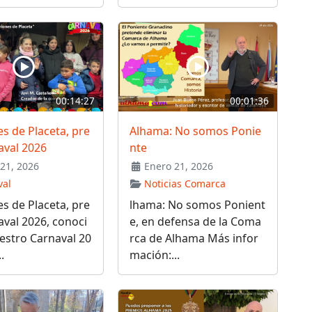
00:14:27
00:01:36
s de Placeta, pre
Alhama: No somos Ponie
aval 2026
nte
21, 2026
Enero 21, 2026
val
Noticias Comarca
s de Placeta, pre
lhama: No somos Ponient
aval 2026, conoci
e, en defensa de la Coma
estro Carnaval 20
rca de Alhama Más infor
.
mación:...