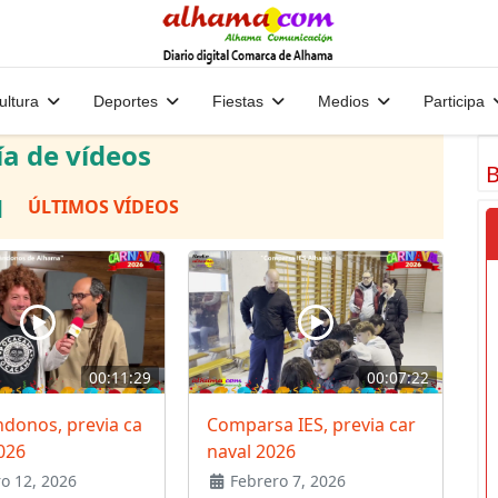
ultura
Deportes
Fiestas
Medios
Participa
ía de vídeos
B
|
ÚLTIMOS VÍDEOS
00:11:29
00:07:22
donos, previa ca
Comparsa IES, previa car
026
naval 2026
o 12, 2026
Febrero 7, 2026