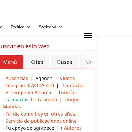
Política
Sociedad
uscar en esta web
Menú
Citas
Buses
Urgencias
-
Ausencias
| Agenda |
Vídeos
-
Telegram 628 669 460
|
Contactar
-
El tiempo en Alhama
|
Loterías
-
Farmacias:
Ct. Granada
|
Duque
Mandas
-
Tal día como hoy en otros años...
-
Servicio de publicaciones online
.
- Tu apoyo se agradece |
♦
Autores