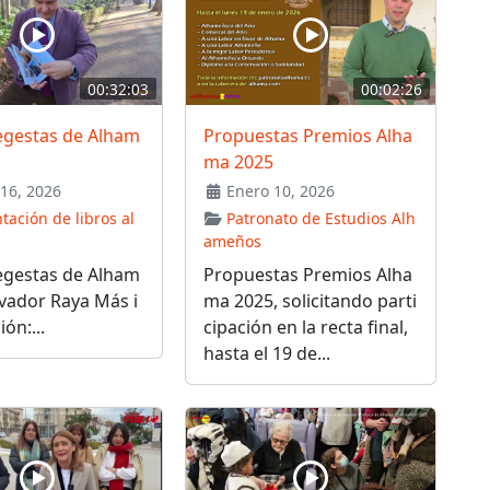
00:32:03
00:02:26
egestas de Alham
Propuestas Premios Alha
ma 2025
16, 2026
Enero 10, 2026
tación de libros al
Patronato de Estudios Alh
ameños
egestas de Alham
Propuestas Premios Alha
lvador Raya Más i
ma 2025, solicitando parti
ón:...
cipación en la recta final,
hasta el 19 de...