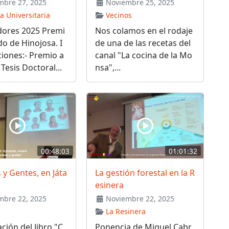
bre 27, 2025
Noviembre 25, 2025
 Universitaria
Vecinos
ores 2025 Premi
Nos colamos en el rodaje
o de Hinojosa. I
de una de las recetas del
iones:- Premio a
canal "La cocina de la Mo
 Tesis Doctoral...
nsa",...
00:48:03
01:01:32
y Gentes, en Játa
La gestión forestal en la R
esinera
bre 22, 2025
Noviembre 22, 2025
La Resinera
ción del libro "C
Ponencia de Miguel Cabr