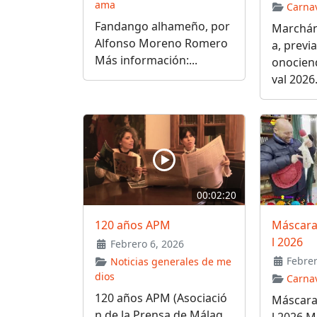
ama
Carna
Fandango alhameño, por
Marchán
Alfonso Moreno Romero
a, previ
Más información:...
onocien
val 2026.
00:02:20
120 años APM
Máscaras
l 2026
Febrero 6, 2026
Febrer
Noticias generales de me
dios
Carna
120 años APM (Asociació
Máscaras
n de la Prensa de Málag