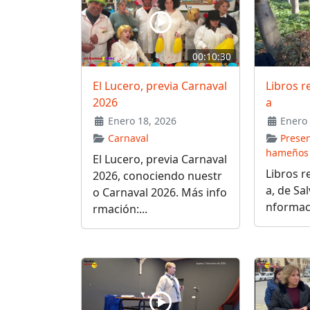
00:10:30
El Lucero, previa Carnaval
Libros r
2026
a
Enero 18, 2026
Enero 
Carnaval
Presen
hameños
El Lucero, previa Carnaval
Libros r
2026, conociendo nuestr
a, de Sa
o Carnaval 2026. Más info
nformaci
rmación:...