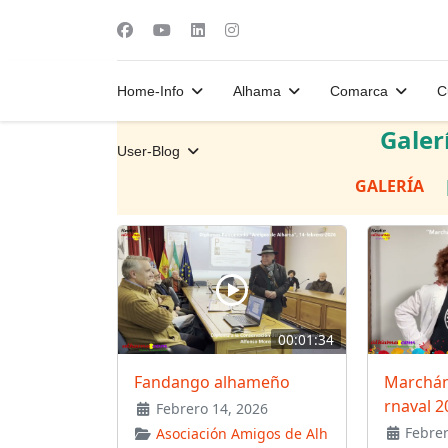
Home-Info
Alhama
Comarca
C
Galer
User-Blog
GALERÍA
00:01:34
Fandango alhameño
Marchán
rnaval 2
Febrero 14, 2026
Febrer
Asociación Amigos de Alh