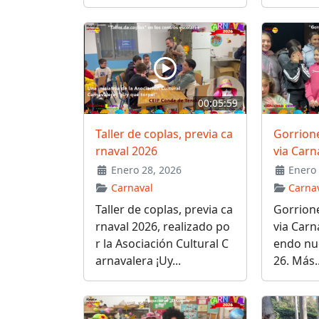
00:05:59
Taller de coplas, previa ca
Gorrione
rnaval 2026
via Carn
Enero 28, 2026
Enero 
Carnaval
Carna
Taller de coplas, previa ca
Gorrione
rnaval 2026, realizado po
via Carn
r la Asociación Cultural C
endo nu
arnavalera ¡Uy...
26. Más..