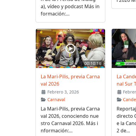
l 2026 M
a), vídeo y podcast Más in
formación:...
00:10:16
La Mari-Pilis, previa Carna
La Cande
val 2026
nal Sur 
Febrero 3, 2026
Febrer
Carnaval
Cande
La Mari-Pilis, previa Carna
Reportaj
val 2026, conociendo nue
directo 
stro Carnaval 2026. Más i
e la Can
nformación:...
2 de...