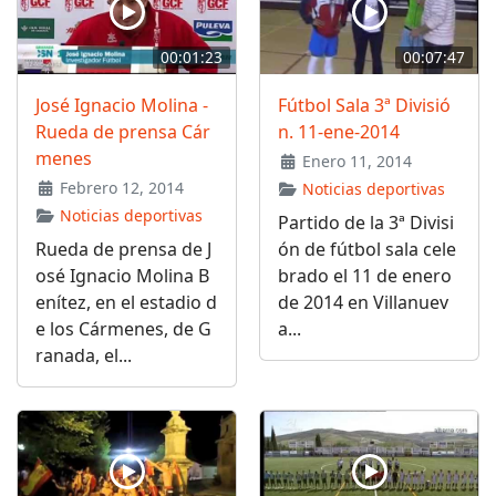
00:01:23
00:07:47
José Ignacio Molina -
Fútbol Sala 3ª Divisió
Rueda de prensa Cár
n. 11-ene-2014
menes
Enero 11, 2014
Febrero 12, 2014
Noticias deportivas
Noticias deportivas
Partido de la 3ª Divisi
Rueda de prensa de J
ón de fútbol sala cele
osé Ignacio Molina B
brado el 11 de enero
enítez, en el estadio d
de 2014 en Villanuev
e los Cármenes, de G
a...
ranada, el...