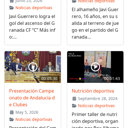
Junio 25, 2026
Noticias deportivas
Noticias deportivas
El alhameño Javi Guer
Javi Guerrero logra el
rero, 16 años, en su s
gol del ascenso del G
alida al terreno de jue
ranada CF “C” Más inf
go en el partido del G
o:...
ranada...
00:05:30
00:01:43
Presentación Campe
Nutrición deportiva
onato de Andalucía d
Septiembre 28, 2024
e Clubes
Noticias deportivas
May 5, 2026
Primer taller de nutri
Noticias deportivas
ción deportiva, organ
Presentación del Cam
izado por Box Alhama