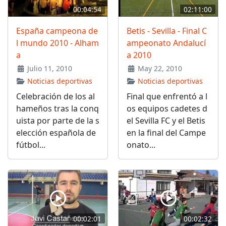
00:04:54
02:11:00
España campeona de
Betis - Sevilla - Final C
l mundo 2010 - Alham
ampeonato Andalucí
a
a 2010
Julio 11, 2010
May 22, 2010
Noticias deportivas
Noticias deportivas
Celebración de los al
Final que enfrentó a l
hameños tras la conq
os equipos cadetes d
uista por parte de la s
el Sevilla FC y el Betis
elección española de
en la final del Campe
fútbol...
onato...
00:02:01
00:02:32