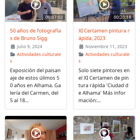
00:07:03
00:20:18
50 años de fotografía
XI Certamen pintura r
s de Bruno Sigg
ápida, 2023
Julio 9, 2024
Noviembre 11, 2023
Actividades culturale
Actividades culturale
s
s
Exposición del paisan
Solo siete pintores en
aje de estos úlimos 5
el XI Certamen de pin
0 años en Alhama. Ga
tura rápida 'Ciudad d
lería del Carmen, del
e Alhama' Más infor
5 al 18...
mación:...