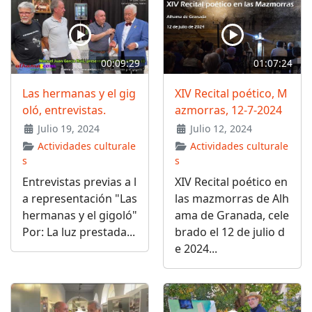
00:09:29
01:07:24
Las hermanas y el gig
XIV Recital poético, M
oló, entrevistas.
azmorras, 12-7-2024
Julio 19, 2024
Julio 12, 2024
Actividades culturale
Actividades culturale
s
s
Entrevistas previas a l
XIV Recital poético en
a representación "Las
las mazmorras de Alh
hermanas y el gigoló"
ama de Granada, cele
Por: La luz prestada...
brado el 12 de julio d
e 2024...