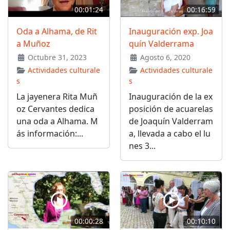
00:01:24
00:16:59
Oda a Alhama, de Rit
Inauguración exp. Joa
a Muñoz
quín Valderrama
Octubre 31, 2023
Agosto 6, 2020
Actividades culturale
Actividades culturale
s
s
La jayenera Rita Muñ
Inauguración de la ex
oz Cervantes dedica
posición de acuarelas
una oda a Alhama. M
de Joaquín Valderram
ás información:...
a, llevada a cabo el lu
nes 3...
00:00:28
00:10:10