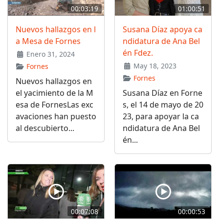
00:03:19
01:00:51
Nuevos hallazgos en l
Susana Díaz apoya ca
a Mesa de Fornes
ndidatura de Ana Bel
én Fdez.
Enero 31, 2024
May 18, 2023
Fornes
Fornes
Nuevos hallazgos en
el yacimiento de la M
Susana Díaz en Forne
esa de FornesLas exc
s, el 14 de mayo de 20
avaciones han puesto
23, para apoyar la ca
al descubierto...
ndidatura de Ana Bel
én...
00:07:08
00:00:53