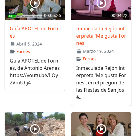
00:05:26
00:04:22
Guía APOTEL de Forn
Inmaculada Rejón int
es
erpreta 'Me gusta For
nes'
Abril 5, 2024
Marzo 19, 2024
Fornes
Fornes
Guía APOTEL de Forn
es, de Antonio Arenas
Inmaculada Rejón int
https://youtu.be/IjOy
erpreta 'Me gusta For
2VmUhj4
nes', en el pregón de
las Fiestas de San Jos
é...