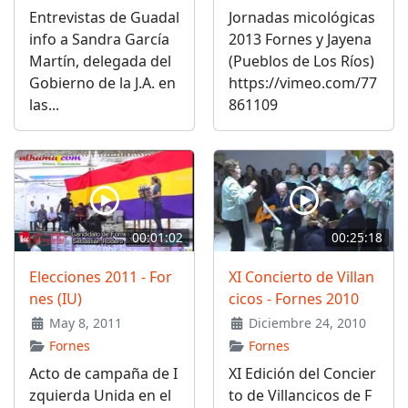
Entrevistas de Guadal
Jornadas micológicas
info a Sandra García
2013 Fornes y Jayena
Martín, delegada del
(Pueblos de Los Ríos)
Gobierno de la J.A. en
https://vimeo.com/77
las...
861109
00:01:02
00:25:18
Elecciones 2011 - For
XI Concierto de Villan
nes (IU)
cicos - Fornes 2010
May 8, 2011
Diciembre 24, 2010
Fornes
Fornes
Acto de campaña de I
XI Edición del Concier
zquierda Unida en el
to de Villancicos de F