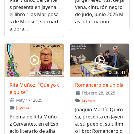
s presenta en Jayena
yena, cinturón negro
el libro "Las Mariposa
de judo, junio 2025 M
s de Monse", su cuart
ás información:...
a obra...
00:00:52
00:36:41
Rita Muñoz: "Que yo t
Romancero de un día
e quise"
Febrero 28, 2025
May 17, 2025
Jayena
Jayena
Joaquín Martín Quiro
Poema de Rita Muño
sa, presenta en Jayen
z Cervantes, en el Esp
a, su pueblo, su últim
acio literario de alha
o libro; Romancero d