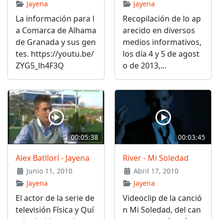
Jayena
Jayena
La información para l
Recopilación de lo ap
a Comarca de Alhama
arecido en diversos
de Granada y sus gen
medios informativos,
tes. https://youtu.be/
los día 4 y 5 de agost
ZYG5_lh4F3Q
o de 2013,...
00:05:38
00:03:45
Alex Batllorí - Jayena
River - Mi Soledad
Junio 11, 2010
Abril 17, 2010
Jayena
Jayena
El actor de la serie de
Videoclip de la canció
televisión Física y Quí
n Mi Soledad, del can