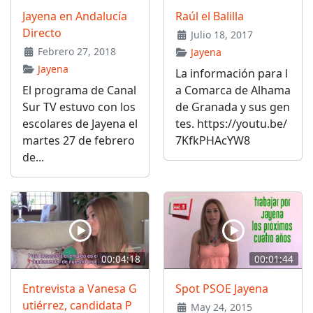
Jayena en Andalucía
Raúl el Balilla
Directo
Julio 18, 2017
Febrero 27, 2018
Jayena
Jayena
La información para l
El programa de Canal
a Comarca de Alhama
Sur TV estuvo con los
de Granada y sus gen
escolares de Jayena el
tes. https://youtu.be/
martes 27 de febrero
7KfkPHAcYW8
de...
00:04:18
00:01:44
Entrevista a Vanesa G
Spot PSOE Jayena
utiérrez, candidata P
May 24, 2015