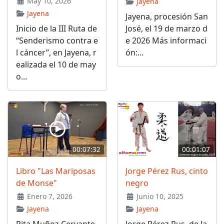
May 10, 2026
Jayena
Jayena
Jayena, procesión San
Inicio de la III Ruta de
José, el 19 de marzo d
“Senderismo contra e
e 2026 Más informaci
l cáncer”, en Jayena, r
ón:...
ealizada el 10 de may
o...
00:07:32
00:01:07
Libro "Las Mariposas
Jorge Pérez Rus, cinto
de Monse"
negro
Enero 7, 2026
Junio 10, 2025
Jayena
Jayena
Rita Muñoz Cervante
Jorge Pérez Rus, de Ja