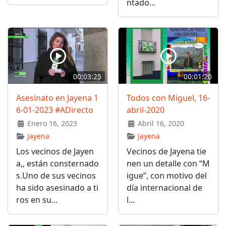
ntado...
00:03:25
00:01:20
Asesinato en Jayena 1
Todos con Miguel, 16-
6-01-2023 #ADirecto
abril-2020
Enero 16, 2023
Abril 16, 2020
Jayena
Jayena
Los vecinos de Jayen
Vecinos de Jayena tie
a,, están consternado
nen un detalle con “M
s.Uno de sus vecinos
igue”, con motivo del
ha sido asesinado a ti
día internacional de
ros en su...
l...