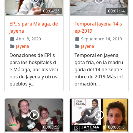
00:04:25
00:01:14
EPI´s para Málaga, de
Temporal Jayena 14-s
Jayena
ep-2019
Abril 8, 2020
Septiembre 14, 2019
Jayena
Jayena
Donaciones de EPI's
Temporal en Jayena,
para los hospitales d
gota fría, en la madru
e Málaga, por los veci
gada del 14 de septie
nos de Jayena y otros
mbre de 2019.Más inf
pueblos y...
ormación...
00:03:59
00:00:18