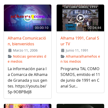
00:00:10
00:04:44
Alhama Comunicació
Alhama 1991, Canal S
n, bienvenidos
ur TV
Marzo 11, 2006
Junio 11, 1991
Noticias generales d
Alhama/alhameños e
e medios
n los medios
La información para l
Programa TAL COMO
a Comarca de Alhama
SOMOS, emitido el 11
de Granada y sus gen
de junio de 1991 en C
tes. https://youtu.be/
anal Sur...
5p-9OBPBdJ8