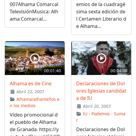
007Alhama Comarcal
emios de la cuadragé
TelevisiónMusica: Alh
sima sexta edición de
ama Comarcal...
l Certamen Literario d
e Alhama...
00:01:40
00:04:08
Alhama es de Cine
Declaraciones de Dol
ores Iglesias candidat
Abril 22, 2007
a de IU
Alhama/alhameños e
n los medios
Abril 20, 2007
IU - Podemos - Suma
Vídeo promocional d
r
el pueblo de Alhama
de Granada. https://y
Declaraciones de Dol