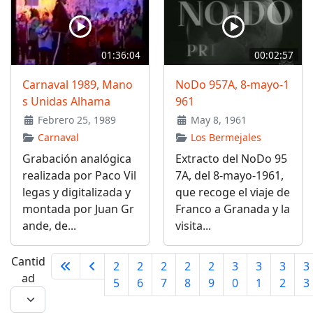
01:36:04
00:02:57
Carnaval 1989, Mano
NoDo 957A, 8-mayo-1
s Unidas Alhama
961
Febrero 25, 1989
May 8, 1961
Carnaval
Los Bermejales
Grabación analógica
Extracto del NoDo 95
realizada por Paco Vil
7A, del 8-mayo-1961,
legas y digitalizada y
que recoge el viaje de
montada por Juan Gr
Franco a Granada y la
ande, de...
visita...
Cantid
2
2
2
2
2
3
3
3
3
ad
5
6
7
8
9
0
1
2
3