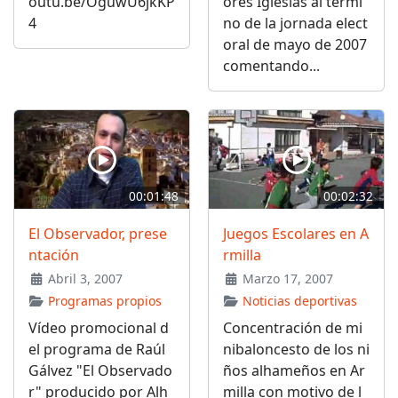
outu.be/OguwU6jkKP
ores Iglesias al térmi
4
no de la jornada elect
oral de mayo de 2007
comentando...
00:01:48
00:02:32
El Observador, prese
Juegos Escolares en A
ntación
rmilla
Abril 3, 2007
Marzo 17, 2007
Programas propios
Noticias deportivas
Vídeo promocional d
Concentración de mi
el programa de Raúl
nibaloncesto de los ni
Gálvez "El Observado
ños alhameños en Ar
r" producido por Alh
milla con motivo de l