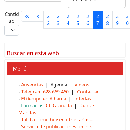
Cantid
2
2
2
2
2
2
2
2
3
ad
2
3
4
5
6
7
8
9
0
Buscar en esta web
Menú
-
Ausencias
| Agenda |
Vídeos
-
Telegram 628 669 460
|
Contactar
-
El tiempo en Alhama
|
Loterías
-
Farmacias:
Ct. Granada
|
Duque
Mandas
-
Tal día como hoy en otros años...
-
Servicio de publicaciones online
.