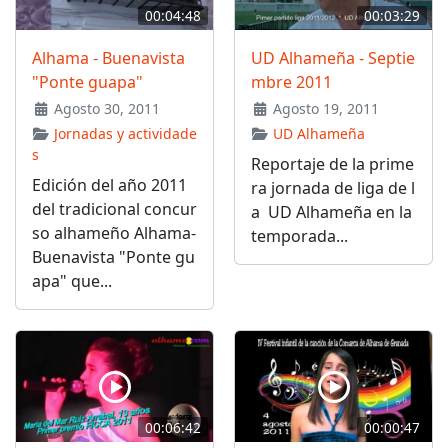
00:04:48
00:03:29
Alhama - Buenavista
UD Alhameña - Septie
"Ponte guapa"
mbre 2011
Agosto 30, 2011
Agosto 19, 2011
Jornadas y actividade
UD Alhameña
s
Reportaje de la prime
Edición del año 2011
ra jornada de liga de l
del tradicional concur
a UD Alhameña en la
so alhameño Alhama-
temporada...
Buenavista "Ponte gu
apa" que...
00:06:42
00:00:47