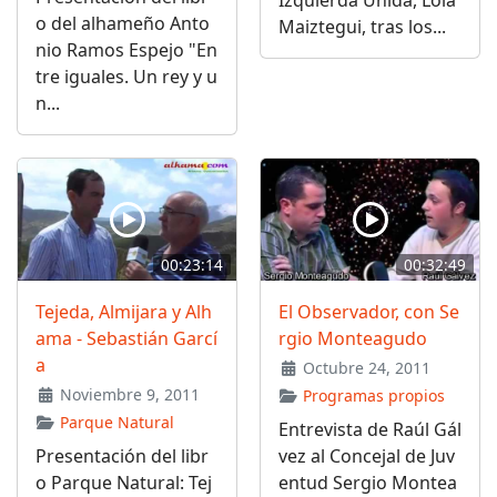
o del alhameño Anto
Maiztegui, tras los...
nio Ramos Espejo "En
tre iguales. Un rey y u
n...
00:23:14
00:32:49
Tejeda, Almijara y Alh
El Observador, con Se
ama - Sebastián Garcí
rgio Monteagudo
a
Octubre 24, 2011
Noviembre 9, 2011
Programas propios
Parque Natural
Entrevista de Raúl Gál
Presentación del libr
vez al Concejal de Juv
o Parque Natural: Tej
entud Sergio Montea