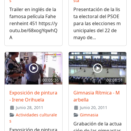
s
sta
Trailer en inglés de la
Presentación de la lis
famosa película Fahe
ta electoral del PSOE
renheint 451 https://y
para las elecciones m
outu.be/68xogYqwhQ
unicipales del 22 de
A
mayo de...
00:05:36
00:08:51
Exposición de pintura
Gimnasia Rítmica - M
- Irene Orihuela
arbella
Junio 28, 2011
Junio 20, 2011
Actividades culturale
Gimnasia
s
Grabación de la actua
Exposición de pintura
ción de las gimnastas