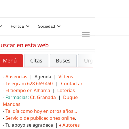
Política
Sociedad
uscar en esta web
Menú
Citas
Buses
Urgencias
-
Ausencias
| Agenda |
Vídeos
-
Telegram 628 669 460
|
Contactar
-
El tiempo en Alhama
|
Loterías
-
Farmacias:
Ct. Granada
|
Duque
Mandas
-
Tal día como hoy en otros años...
-
Servicio de publicaciones online
.
- Tu apoyo se agradece |
♦
Autores