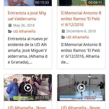
00:15:33
00:08:11
Entrevista a José Mig
II Memorial Antonio B
uel Valderrama
enítez Ramos ‘El Peló
n’ 6/12/2016
May 26, 2018
Diciembre 6, 2016
UD Alhameña
UD Alhameña
Entrevista al nuevo pr
esidente de la UD Alh
II Memorial Antonio B
amaña, José Miguel V
enítez Ramos 'El Peló
alderrama, (Alhama d
n' 6/12/2016, Alhama
e Granada),...
de...
00:03:55
UD Alhameña - Novo
UD Alhameña - Novie