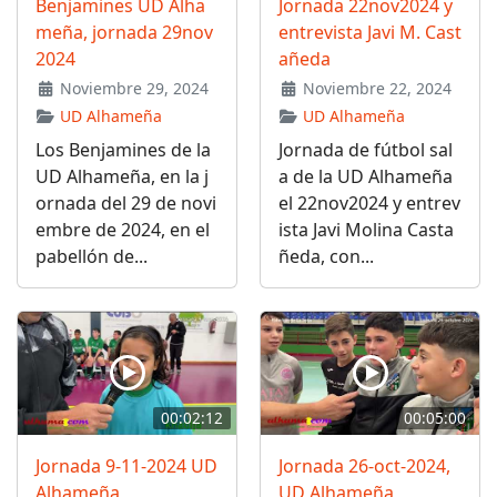
Benjamines UD Alha
Jornada 22nov2024 y
meña, jornada 29nov
entrevista Javi M. Cast
2024
añeda
Noviembre 29, 2024
Noviembre 22, 2024
UD Alhameña
UD Alhameña
Los Benjamines de la
Jornada de fútbol sal
UD Alhameña, en la j
a de la UD Alhameña
ornada del 29 de novi
el 22nov2024 y entrev
embre de 2024, en el
ista Javi Molina Casta
pabellón de...
ñeda, con...
00:02:12
00:05:00
Jornada 9-11-2024 UD
Jornada 26-oct-2024,
Alhameña
UD Alhameña