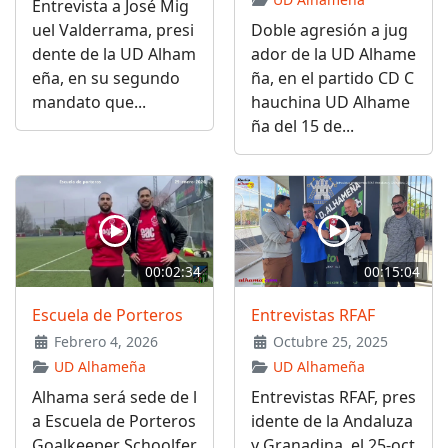
Entrevista a José Mig
uel Valderrama, presi
Doble agresión a jug
dente de la UD Alham
ador de la UD Alhame
eña, en su segundo
ña, en el partido CD C
mandato que...
hauchina UD Alhame
ña del 15 de...
00:02:34
00:15:04
Escuela de Porteros
Entrevistas RFAF
Febrero 4, 2026
Octubre 25, 2025
UD Alhameña
UD Alhameña
Alhama será sede de l
Entrevistas RFAF, pres
a Escuela de Porteros
idente de la Andaluza
Goalkeeper Schoolfer
y Granadina, el 25-oct