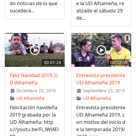
do noticias de lo que
e la UD Alhameña, re
sucederá...
alizado el sábado 29
de...
00:01:24
00:12:09
Feliz Navidad 2019, U
Entrevista presidente
D Alhameña
UD Alhameña 2019
Diciembre 23, 2019
Septiembre 23, 2019
UD Alhameña
UD Alhameña
Felicitación navideña
Entrevista presidente
2019 grabada por la
UD Alhameña 2019, c
UD Alhameña. http
on motivo del inicio d
s://youtu.be/Fi_lWl4El
e la temporada 2019/