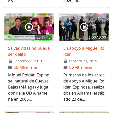
R8
2020, por...
00:17:45
00:13:00
Salvar vidas no puede
En apoyo a Miguel Ro
ser delito
ldán
Febrero 27, 2019
Febrero 23, 2019
UD Alhameña
UD Alhameña
Miguel Roldán Espino
Primeros de los actos
sa, natural de Cuevas
de apoyo a Miguel Ro
Bajas (Málaga) y juga
ldán Espinosa, realiza
dor de la UD Alhame
dos en Alhama, el sáb
ña en 2005...
ado 23 de...