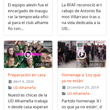
El equipo alevín fue el
La RFAF reconoció el t
encargado de inaugu
rabajo de Antonio Ra
rar la temporada ofici
mos Villarraso tras u
al para el club alhame
na vida dedicada a la
ño con...
UD...
00:01:40
00:09:21
Preparación en casa
Homenaje a 'Los que
ya no están'
Abril 6, 2020
Diciembre 29, 2019
UD Alhameña
UD Alhameña
Nuestras chicas de la
UD Alhameña trabaja
Partido homenaje 'A l
n desde casa esperan
os que ya no están', d