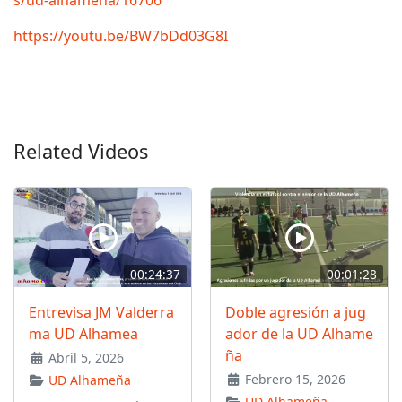
s/ud-alhamena/16706
https://youtu.be/BW7bDd03G8I
Related Videos
00:24:37
00:01:28
Entrevisa JM Valderra
Doble agresión a jug
ma UD Alhamea
ador de la UD Alhame
ña
Abril 5, 2026
Febrero 15, 2026
UD Alhameña
UD Alhameña