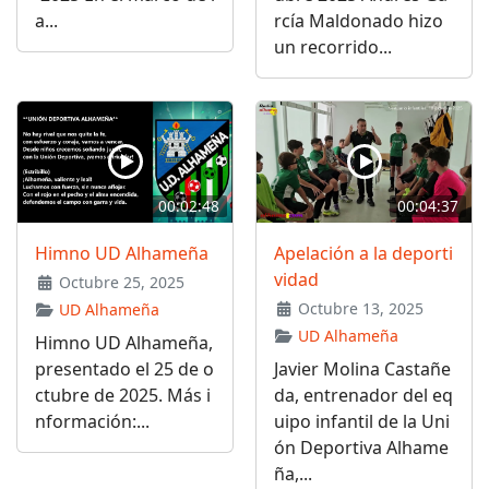
a...
rcía Maldonado hizo
un recorrido...
00:02:48
00:04:37
Himno UD Alhameña
Apelación a la deporti
vidad
Octubre 25, 2025
Octubre 13, 2025
UD Alhameña
UD Alhameña
Himno UD Alhameña,
presentado el 25 de o
Javier Molina Castañe
ctubre de 2025. Más i
da, entrenador del eq
nformación:...
uipo infantil de la Uni
ón Deportiva Alhame
ña,...