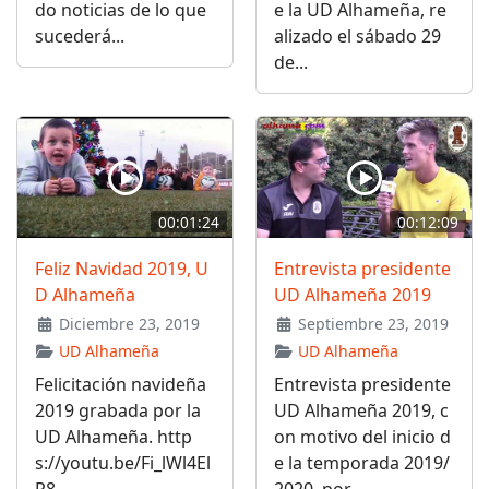
do noticias de lo que
e la UD Alhameña, re
sucederá...
alizado el sábado 29
de...
00:01:24
00:12:09
Feliz Navidad 2019, U
Entrevista presidente
D Alhameña
UD Alhameña 2019
Diciembre 23, 2019
Septiembre 23, 2019
UD Alhameña
UD Alhameña
Felicitación navideña
Entrevista presidente
2019 grabada por la
UD Alhameña 2019, c
UD Alhameña. http
on motivo del inicio d
s://youtu.be/Fi_lWl4El
e la temporada 2019/