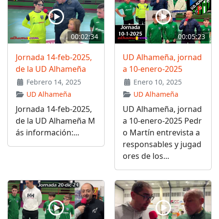
00:02:34
00:05:23
Jornada 14-feb-2025,
UD Alhameña, jornad
de la UD Alhameña
a 10-enero-2025
Febrero 14, 2025
Enero 10, 2025
UD Alhameña
UD Alhameña
Jornada 14-feb-2025,
UD Alhameña, jornad
de la UD Alhameña M
a 10-enero-2025 Pedr
ás información:...
o Martín entrevista a
responsables y jugad
ores de los...