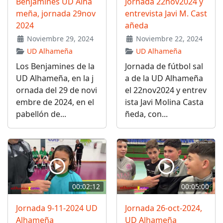
Benjamines UD Alha
Jornada 22nov2024 y
meña, jornada 29nov
entrevista Javi M. Cast
2024
añeda
Noviembre 29, 2024
Noviembre 22, 2024
UD Alhameña
UD Alhameña
Los Benjamines de la
Jornada de fútbol sal
UD Alhameña, en la j
a de la UD Alhameña
ornada del 29 de novi
el 22nov2024 y entrev
embre de 2024, en el
ista Javi Molina Casta
pabellón de...
ñeda, con...
00:02:12
00:05:00
Jornada 9-11-2024 UD
Jornada 26-oct-2024,
Alhameña
UD Alhameña