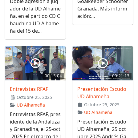
Doble agresión a jug
Goalkeeper Schoolfer
ador de la UD Alhame
Granada. Más inform
ña, en el partido CD C
ación:...
hauchina UD Alhame
ña del 15 de...
00:15:04
00:21:13
Entrevistas RFAF
Presentación Escudo
UD Alhameña
Octubre 25, 2025
Octubre 25, 2025
UD Alhameña
UD Alhameña
Entrevistas RFAF, pres
idente de la Andaluza
Presentación Escudo
y Granadina, el 25-oct
UD Alhameña, 25 oct
-2025 En el marco de l
ubre 2025 Andrés Ga