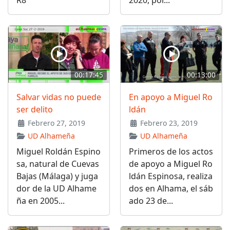
R8
2020, por...
00:17:45
00:13:00
Salvar vidas no puede
En apoyo a Miguel Ro
ser delito
ldán
Febrero 27, 2019
Febrero 23, 2019
UD Alhameña
UD Alhameña
Miguel Roldán Espino
Primeros de los actos
sa, natural de Cuevas
de apoyo a Miguel Ro
Bajas (Málaga) y juga
ldán Espinosa, realiza
dor de la UD Alhame
dos en Alhama, el sáb
ña en 2005...
ado 23 de...