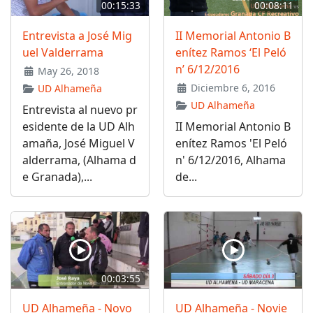
00:15:33
00:08:11
Entrevista a José Mig
II Memorial Antonio B
uel Valderrama
enítez Ramos ‘El Peló
n’ 6/12/2016
May 26, 2018
Diciembre 6, 2016
UD Alhameña
UD Alhameña
Entrevista al nuevo pr
esidente de la UD Alh
II Memorial Antonio B
amaña, José Miguel V
enítez Ramos 'El Peló
alderrama, (Alhama d
n' 6/12/2016, Alhama
e Granada),...
de...
00:03:55
UD Alhameña - Novo
UD Alhameña - Novie