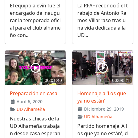
El equipo alevín fue el
La RFAF reconoció el t
encargado de inaugu
rabajo de Antonio Ra
rar la temporada ofici
mos Villarraso tras u
al para el club alhame
na vida dedicada a la
ño con...
UD...
00:01:40
00:09:21
Preparación en casa
Homenaje a 'Los que
ya no están'
Abril 6, 2020
Diciembre 29, 2019
UD Alhameña
UD Alhameña
Nuestras chicas de la
UD Alhameña trabaja
Partido homenaje 'A l
n desde casa esperan
os que ya no están', d