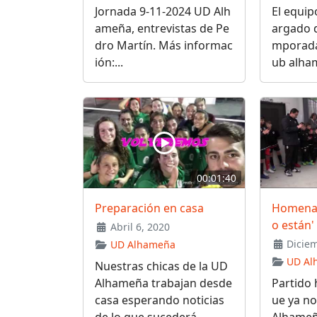
Jornada 9-11-2024 UD Alh
El equip
ameña, entrevistas de Pe
argado d
dro Martín. Más informac
mporada 
ión:...
ub alham
00:01:40
Preparación en casa
Homenaj
o están'
Abril 6, 2020
Diciem
UD Alhameña
UD Al
Nuestras chicas de la UD
Alhameña trabajan desde
Partido 
casa esperando noticias
ue ya no