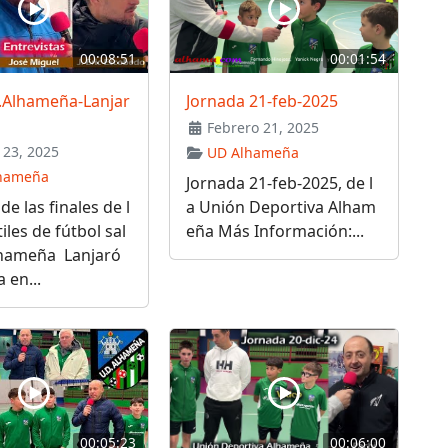
00:08:51
00:01:54
D.Alhameña-Lanjar
Jornada 21-feb-2025
Febrero 21, 2025
23, 2025
UD Alhameña
hameña
Jornada 21-feb-2025, de l
de las finales de l
a Unión Deportiva Alham
iles de fútbol sal
eña Más Información:...
lhameña Lanjaró
 en...
00:05:23
00:06:00