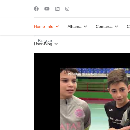
Home-Info
Alhama
Comarca
C
User-Blog