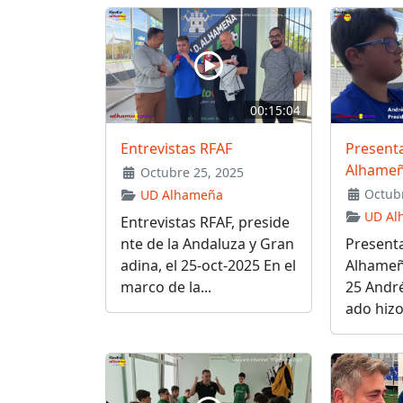
00:15:04
Entrevistas RFAF
Present
Alhame
Octubre 25, 2025
Octubr
UD Alhameña
UD Al
Entrevistas RFAF, preside
nte de la Andaluza y Gran
Present
adina, el 25-oct-2025 En el
Alhameñ
marco de la...
25 Andr
ado hizo