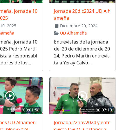
meña, jornada 10
Jornada 20dic2024 UD Alh
2025
ameña
10, 2025
Diciembre 20, 2024
hameña
UD Alhameña
meña, jornada 10
Entrevistas de la jornada
2025 Pedro Martí
del 20 de diciembre de 20
ista a responsabl
24, Pedro Martín entrevis
adores de los...
ta a Yeray Calvo...
00:01:58
00:07:10
nes UD Alhameñ
Jornada 22nov2024 y entr
ada 29nov2024
evista Javi M. Castañeda