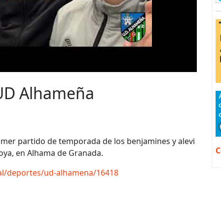
 UD Alhameña
imer partido de temporada de los benjamines y alevi
C
 Joya, en Alhama de Granada.
tal/deportes/ud-alhamena/16418