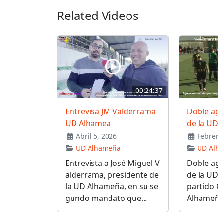
Related Videos
00:24:37
Entrevisa JM Valderrama
Doble a
UD Alhamea
de la U
Abril 5, 2026
Febrer
UD Alhameña
UD Al
Entrevista a José Miguel V
Doble a
alderrama, presidente de
de la UD
la UD Alhameña, en su se
partido
gundo mandato que...
Alhameña