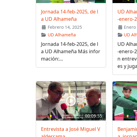
Jornada 14-feb-2025, de l
UD Alha
a UD Alhameña
-enero-
Febrero 14, 2025
Enero 
UD Alhameña
UD Al
Jornada 14-feb-2025, de l
UD Alha
a UD Alhameña Más infor
-enero-
mación:...
n entrev
es y jug
00:09:55
Entrevista a José Miguel V
Benjami
alderrama
a, jorn