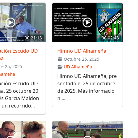
00:21:13
00:02:48
ación Escudo UD
Himno UD Alhameña
ña
Octubre 25, 2025
e 25, 2025
UD Alhameña
hameña
Himno UD Alhameña, pre
ación Escudo UD
sentado el 25 de octubre
a, 25 octubre 20
de 2025. Más informació
és García Maldon
n:...
 un recorrido...