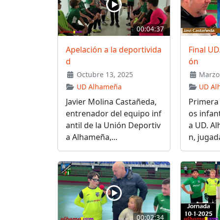
00:04:37
Apelación a la deportivida
Final U
d
ón
Octubre 13, 2025
Marzo 
UD Alhameña
UD Al
Javier Molina Castañeda,
Primera 
entrenador del equipo inf
os infant
antil de la Unión Deportiv
a UD. A
a Alhameña,...
n, jugada
00:02:34