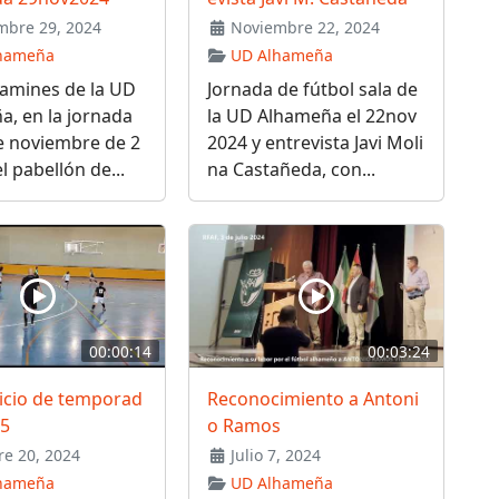
bre 29, 2024
Noviembre 22, 2024
hameña
UD Alhameña
jamines de la UD
Jornada de fútbol sala de
, en la jornada
la UD Alhameña el 22nov
e noviembre de 2
2024 y entrevista Javi Moli
l pabellón de...
na Castañeda, con...
00:00:14
00:03:24
nicio de temporad
Reconocimiento a Antoni
25
o Ramos
e 20, 2024
Julio 7, 2024
hameña
UD Alhameña