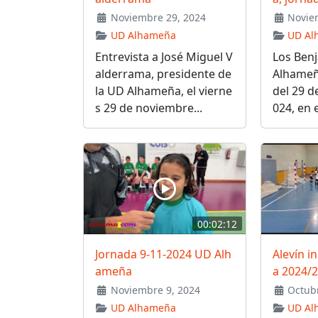
Noviembre 29, 2024
Noviem
UD Alhameña
UD Al
Entrevista a José Miguel V
Los Ben
alderrama, presidente de
Alhameña
la UD Alhameña, el vierne
del 29 d
s 29 de noviembre...
024, en e
00:02:12
Jornada 9-11-2024 UD Alh
Alevín i
ameña
a 2024/
Noviembre 9, 2024
Octubr
UD Alhameña
UD Al