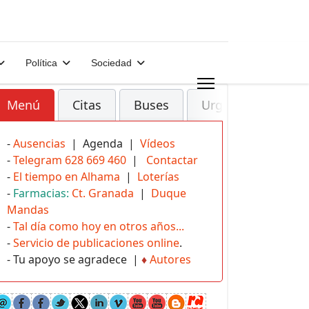
Política
Sociedad
Menú
Citas
Buses
Urgencias
-
Ausencias
| Agenda |
Vídeos
-
Telegram 628 669 460
|
Contactar
-
El tiempo en Alhama
|
Loterías
-
Farmacias:
Ct. Granada
|
Duque
Mandas
-
Tal día como hoy en otros años...
-
Servicio de publicaciones online
.
- Tu apoyo se agradece |
♦
Autores