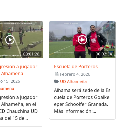
00:01:28
00:02:34
gresión a jugador
Escuela de Porteros
D Alhameña
Febrero 4, 2026
o 15, 2026
UD Alhameña
hameña
Alhama será sede de la Es
gresión a jugador
cuela de Porteros Goalke
 Alhameña, en el
eper Schoolfer Granada.
 CD Chauchina UD
Más información:...
 del 15 de...