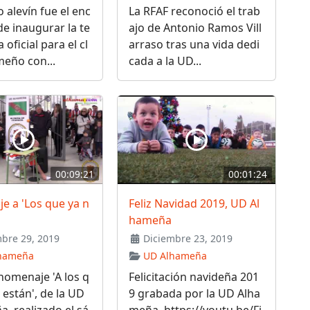
o alevín fue el enc
La RFAF reconoció el trab
e inaugurar la te
ajo de Antonio Ramos Vill
oficial para el cl
arraso tras una vida dedi
eño con...
cada a la UD...
00:09:21
00:01:24
e a 'Los que ya n
Feliz Navidad 2019, UD Al
hameña
bre 29, 2019
Diciembre 23, 2019
hameña
UD Alhameña
homenaje 'A los q
Felicitación navideña 201
 están', de la UD
9 grabada por la UD Alha