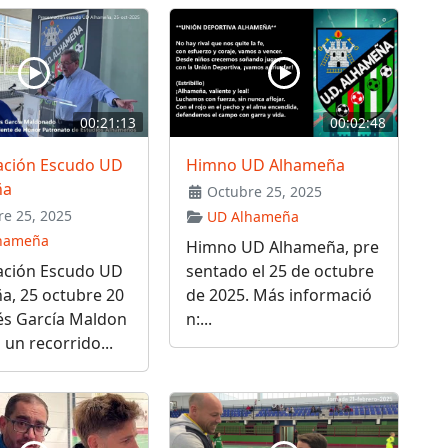
00:21:13
00:02:48
ación Escudo UD
Himno UD Alhameña
ña
Octubre 25, 2025
e 25, 2025
UD Alhameña
hameña
Himno UD Alhameña, pre
ación Escudo UD
sentado el 25 de octubre
a, 25 octubre 20
de 2025. Más informació
és García Maldon
n:...
 un recorrido...