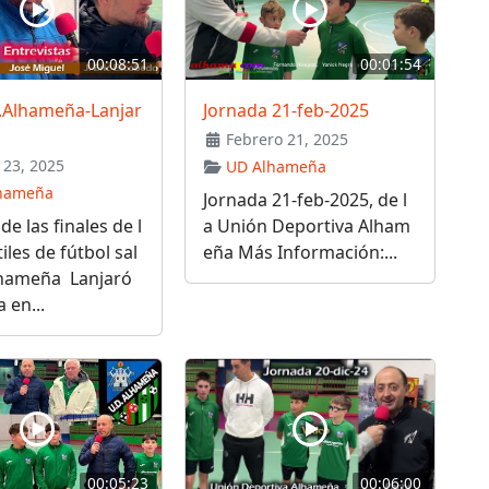
00:08:51
00:01:54
D.Alhameña-Lanjar
Jornada 21-feb-2025
Febrero 21, 2025
23, 2025
UD Alhameña
hameña
Jornada 21-feb-2025, de l
de las finales de l
a Unión Deportiva Alham
iles de fútbol sal
eña Más Información:...
lhameña Lanjaró
 en...
00:05:23
00:06:00