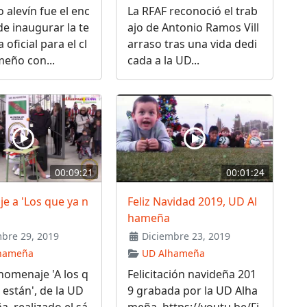
o alevín fue el enc
La RFAF reconoció el trab
e inaugurar la te
ajo de Antonio Ramos Vill
oficial para el cl
arraso tras una vida dedi
eño con...
cada a la UD...
00:09:21
00:01:24
e a 'Los que ya n
Feliz Navidad 2019, UD Al
hameña
bre 29, 2019
Diciembre 23, 2019
hameña
UD Alhameña
homenaje 'A los q
Felicitación navideña 201
 están', de la UD
9 grabada por la UD Alha