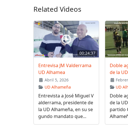
Related Videos
00:24:37
Entrevisa JM Valderrama
Doble a
UD Alhamea
de la U
Abril 5, 2026
Febrer
UD Alhameña
UD Al
Entrevista a José Miguel V
Doble a
alderrama, presidente de
de la UD
la UD Alhameña, en su se
partido
gundo mandato que...
Alhameña