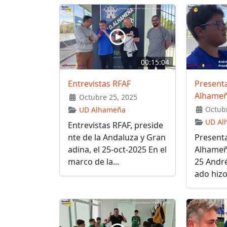
00:15:04
Entrevistas RFAF
Present
Alhame
Octubre 25, 2025
Octubr
UD Alhameña
UD Al
Entrevistas RFAF, preside
nte de la Andaluza y Gran
Present
adina, el 25-oct-2025 En el
Alhameñ
marco de la...
25 Andr
ado hizo