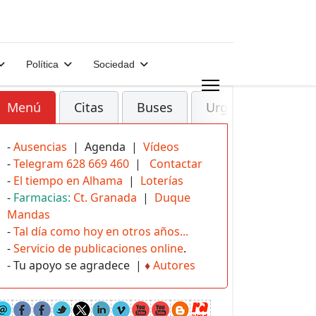
Política
Sociedad
Menú
Citas
Buses
Urgencias
-
Ausencias
| Agenda |
Vídeos
-
Telegram 628 669 460
|
Contactar
-
El tiempo en Alhama
|
Loterías
-
Farmacias:
Ct. Granada
|
Duque
Mandas
-
Tal día como hoy en otros años...
-
Servicio de publicaciones online
.
- Tu apoyo se agradece |
♦
Autores