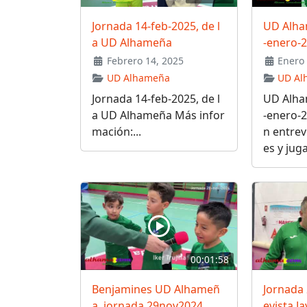
Jornada 14-feb-2025, de l
UD Alha
a UD Alhameña
-enero-
Febrero 14, 2025
Enero 
UD Alhameña
UD Al
Jornada 14-feb-2025, de l
UD Alha
a UD Alhameña Más infor
-enero-
mación:...
n entrev
es y jug
00:01:58
Benjamines UD Alhameñ
Jornada
a, jornada 29nov2024
evista J