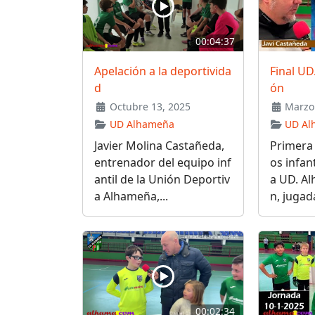
00:04:37
Apelación a la deportivida
Final U
d
ón
Octubre 13, 2025
Marzo 
UD Alhameña
UD Al
Javier Molina Castañeda,
Primera 
entrenador del equipo inf
os infant
antil de la Unión Deportiv
a UD. A
a Alhameña,...
n, jugada
00:02:34