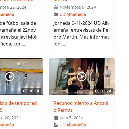
bre 22, 2024
Noviembre 9, 2024
hameña
UD Alhameña
de fútbol sala de
Jornada 9-11-2024 UD Alh
lhameña el 22nov
ameña, entrevistas de Pe
ntrevista Javi Moli
dro Martín. Más informac
ñeda, con...
ión:...
00:00:14
00:03:24
nicio de temporad
Reconocimiento a Antoni
25
o Ramos
e 20, 2024
Julio 7, 2024
hameña
UD Alhameña