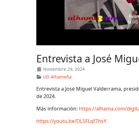
Entrevista a José Mig
Noviembre 29, 2024
UD Alhameña
Entrevista a José Miguel Valderrama, presi
de 2024.
Más información:
https://alhama.com/digi
https://youtu.be/DL5FLqf7hsY