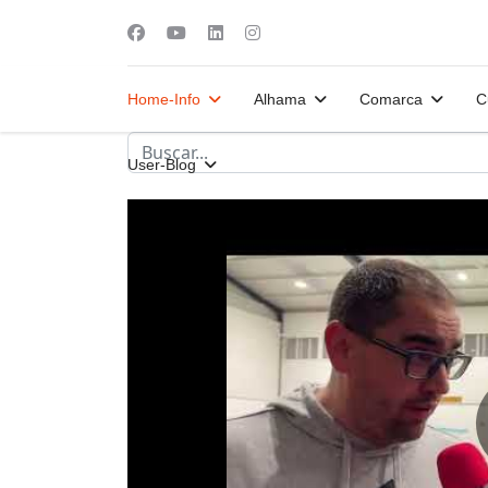
Home-Info
Alhama
Comarca
C
User-Blog