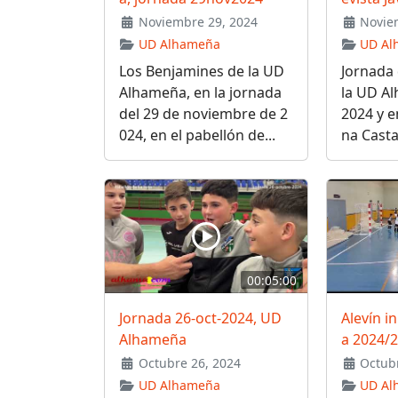
Noviembre 29, 2024
Noviem
UD Alhameña
UD Al
Los Benjamines de la UD
Jornada 
Alhameña, en la jornada
la UD A
del 29 de noviembre de 2
2024 y e
024, en el pabellón de...
na Casta
00:05:00
Jornada 26-oct-2024, UD
Alevín i
Alhameña
a 2024/
Octubre 26, 2024
Octubr
UD Alhameña
UD Al