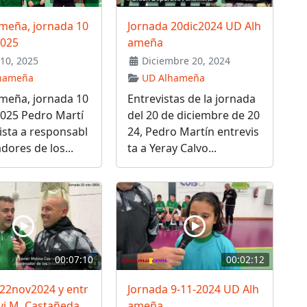
meña, jornada 10
Jornada 20dic2024 UD Alh
2025
ameña
10, 2025
Diciembre 20, 2024
hameña
UD Alhameña
meña, jornada 10
Entrevistas de la jornada
2025 Pedro Martí
del 20 de diciembre de 20
ista a responsabl
24, Pedro Martín entrevis
adores de los...
ta a Yeray Calvo...
00:07:10
00:02:12
 22nov2024 y entr
Jornada 9-11-2024 UD Alh
avi M. Castañeda
ameña