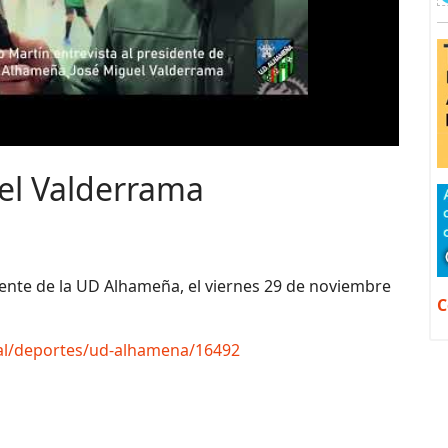
uel Valderrama
dente de la UD Alhameña, el viernes 29 de noviembre
C
tal/deportes/ud-alhamena/16492