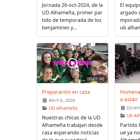
Jornada 26-oct-2024, de la
El equip
UD Alhameña, primer par
argado d
tido de temporada de los
mporada 
benjamines y...
ub alham
00:01:40
Preparación en casa
Homenaj
o están'
Abril 6, 2020
Diciem
UD Alhameña
UD Al
Nuestras chicas de la UD
Alhameña trabajan desde
Partido 
casa esperando noticias
ue ya no