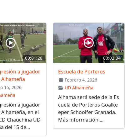
00:01:28
00:02:34
gresión a jugador
Escuela de Porteros
D Alhameña
Febrero 4, 2026
o 15, 2026
UD Alhameña
hameña
Alhama será sede de la Es
gresión a jugador
cuela de Porteros Goalke
 Alhameña, en el
eper Schoolfer Granada.
 CD Chauchina UD
Más información:...
 del 15 de...