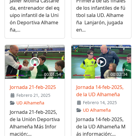
Javier Molina Castañe
Primera de las finales
da, entrenador del eq
de los infantiles de fú
uipo infantil de la Uni
tbol sala UD. Alhame
ón Deportiva Alhame
ña Lanjarón, jugada
ña,...
en...
00:01:54
00:02:34
Jornada 21-feb-2025
Jornada 14-feb-2025,
de la UD Alhameña
Febrero 21, 2025
Febrero 14, 2025
UD Alhameña
UD Alhameña
Jornada 21-feb-2025,
de la Unión Deportiva
Jornada 14-feb-2025,
Alhameña Más Infor
de la UD Alhameña M
mación:...
ás información:...