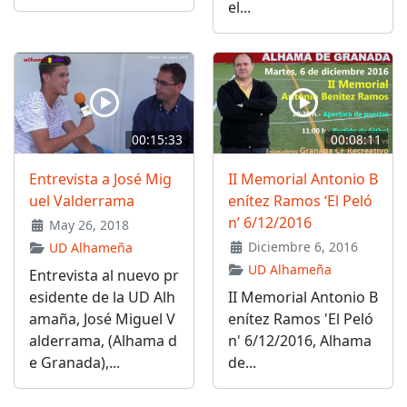
el...
00:15:33
00:08:11
Entrevista a José Mig
II Memorial Antonio B
uel Valderrama
enítez Ramos ‘El Peló
n’ 6/12/2016
May 26, 2018
Diciembre 6, 2016
UD Alhameña
UD Alhameña
Entrevista al nuevo pr
esidente de la UD Alh
II Memorial Antonio B
amaña, José Miguel V
enítez Ramos 'El Peló
alderrama, (Alhama d
n' 6/12/2016, Alhama
e Granada),...
de...