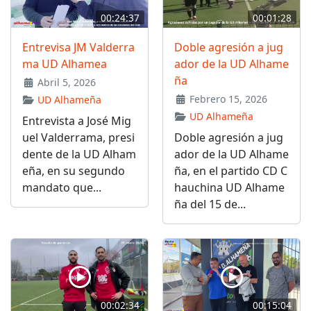
00:24:37
00:01:28
Entrevisa JM Valderra
Doble agresión a jug
ma UD Alhamea
ador de la UD Alhame
ña
Abril 5, 2026
Febrero 15, 2026
UD Alhameña
UD Alhameña
Entrevista a José Mig
uel Valderrama, presi
Doble agresión a jug
dente de la UD Alham
ador de la UD Alhame
eña, en su segundo
ña, en el partido CD C
mandato que...
hauchina UD Alhame
ña del 15 de...
00:02:34
00:15:04