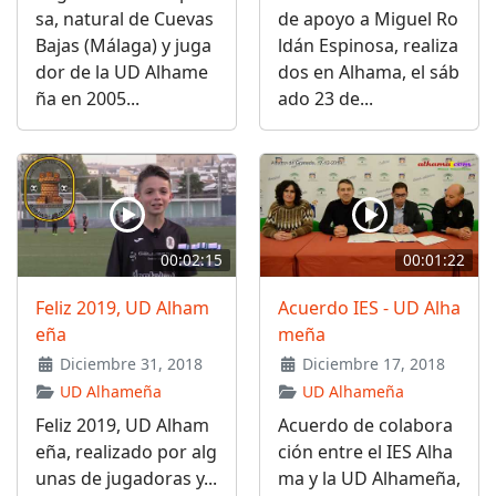
sa, natural de Cuevas
de apoyo a Miguel Ro
Bajas (Málaga) y juga
ldán Espinosa, realiza
dor de la UD Alhame
dos en Alhama, el sáb
ña en 2005...
ado 23 de...
00:02:15
00:01:22
Feliz 2019, UD Alham
Acuerdo IES - UD Alha
eña
meña
Diciembre 31, 2018
Diciembre 17, 2018
UD Alhameña
UD Alhameña
Feliz 2019, UD Alham
Acuerdo de colabora
eña, realizado por alg
ción entre el IES Alha
unas de jugadoras y...
ma y la UD Alhameña,