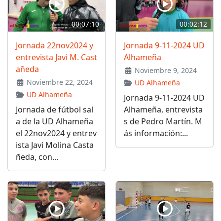
00:07:10
00:02:12
Jornada 22nov2024 y
Jornada 9-11-2024 UD
entrevista Javi M. Cast
Alhameña
añeda
Noviembre 9, 2024
Noviembre 22, 2024
UD Alhameña
UD Alhameña
Jornada 9-11-2024 UD
Jornada de fútbol sal
Alhameña, entrevista
a de la UD Alhameña
s de Pedro Martín. M
el 22nov2024 y entrev
ás información:...
ista Javi Molina Casta
ñeda, con...