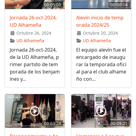
00:05:00
00:00:14
Jornada 26-oct-2024,
Alevín inicio de temp
UD Alhameña
orada 2024/25
Octubre 26, 2024
Octubre 20, 2024
UD Alhameña
UD Alhameña
Jornada 26-oct-2024,
El equipo alevín fue el
de la UD Alhameña, p
encargado de inaugu
rimer partido de tem
rar la temporada ofici
porada de los benjam
al para el club alhame
ines y...
ño con...
00:03:24
00:09:21