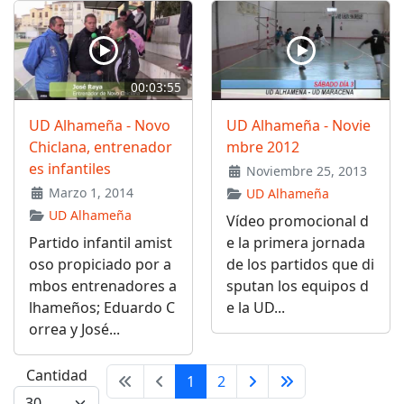
00:03:55
UD Alhameña - Novo
UD Alhameña - Novie
Chiclana, entrenador
mbre 2012
es infantiles
Noviembre 25, 2013
Marzo 1, 2014
UD Alhameña
UD Alhameña
Vídeo promocional d
Partido infantil amist
e la primera jornada
oso propiciado por a
de los partidos que di
mbos entrenadores a
sputan los equipos d
lhameños; Eduardo C
e la UD...
orrea y José...
Cantidad
1
2