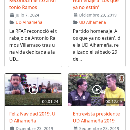
Reconocimiento a An
Homenaje a 'Los que
tonio Ramos
ya no están'
Julio 7, 2024
Diciembre 29, 2019
UD Alhameña
UD Alhameña
La RFAF reconoció el t
Partido homenaje 'A l
rabajo de Antonio Ra
os que ya no están', d
mos Villarraso tras u
e la UD Alhameña, re
na vida dedicada a la
alizado el sábado 29
UD...
de...
00:01:24
00:12:09
Feliz Navidad 2019, U
Entrevista presidente
D Alhameña
UD Alhameña 2019
Diciembre 23, 2019
Septiembre 23, 2019