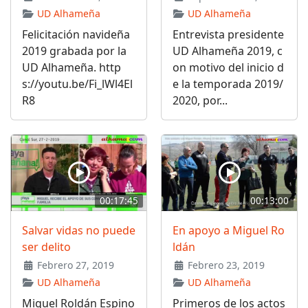
UD Alhameña
UD Alhameña
Felicitación navideña
Entrevista presidente
2019 grabada por la
UD Alhameña 2019, c
UD Alhameña. http
on motivo del inicio d
s://youtu.be/Fi_lWl4El
e la temporada 2019/
R8
2020, por...
00:17:45
00:13:00
Salvar vidas no puede
En apoyo a Miguel Ro
ser delito
ldán
Febrero 27, 2019
Febrero 23, 2019
UD Alhameña
UD Alhameña
Miguel Roldán Espino
Primeros de los actos