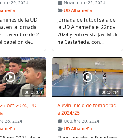
bre 29, 2024
Noviembre 22, 2024
hameña
UD Alhameña
jamines de la UD
Jornada de fútbol sala de
, en la jornada
la UD Alhameña el 22nov
e noviembre de 2
2024 y entrevista Javi Moli
l pabellón de...
na Castañeda, con...
00:05:00
00:00:14
26-oct-2024, UD
Alevín inicio de temporad
ña
a 2024/25
e 26, 2024
Octubre 20, 2024
hameña
UD Alhameña
26-oct-2024, de la
El equipo alevín fue el enc