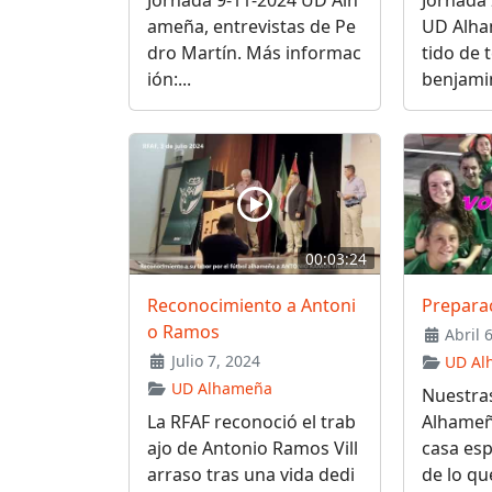
ameña, entrevistas de Pe
UD Alha
dro Martín. Más informac
tido de 
ión:...
benjamin
00:03:24
Reconocimiento a Antoni
Prepara
o Ramos
Abril 
Julio 7, 2024
UD Al
UD Alhameña
Nuestras
La RFAF reconoció el trab
Alhameñ
ajo de Antonio Ramos Vill
casa esp
arraso tras una vida dedi
de lo qu