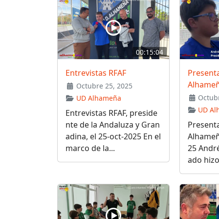
00:15:04
Entrevistas RFAF
Present
Alhame
Octubre 25, 2025
Octubr
UD Alhameña
UD Al
Entrevistas RFAF, preside
nte de la Andaluza y Gran
Present
adina, el 25-oct-2025 En el
Alhameñ
marco de la...
25 Andr
ado hizo