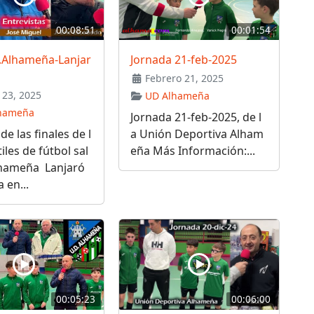
00:08:51
00:01:54
D.Alhameña-Lanjar
Jornada 21-feb-2025
Febrero 21, 2025
23, 2025
UD Alhameña
hameña
Jornada 21-feb-2025, de l
de las finales de l
a Unión Deportiva Alham
iles de fútbol sal
eña Más Información:...
lhameña Lanjaró
 en...
00:05:23
00:06:00