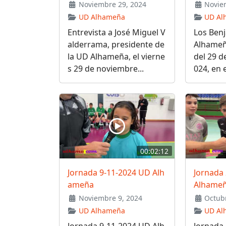
Noviembre 29, 2024
Noviem
UD Alhameña
UD Al
Entrevista a José Miguel V
Los Ben
alderrama, presidente de
Alhameña
la UD Alhameña, el vierne
del 29 d
s 29 de noviembre...
024, en e
00:02:12
Jornada 9-11-2024 UD Alh
Jornada 
ameña
Alhame
Noviembre 9, 2024
Octubr
UD Alhameña
UD Al
Jornada 9-11-2024 UD Alh
Jornada 