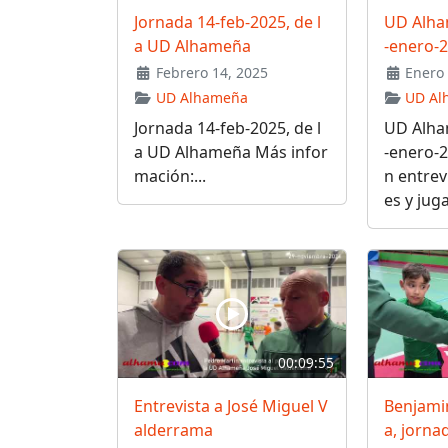
Jornada 14-feb-2025, de l
UD Alha
a UD Alhameña
-enero-
Febrero 14, 2025
Enero 
UD Alhameña
UD Al
Jornada 14-feb-2025, de l
UD Alha
a UD Alhameña Más infor
-enero-
mación:...
n entrev
es y jug
00:09:55
Entrevista a José Miguel V
Benjami
alderrama
a, jorn