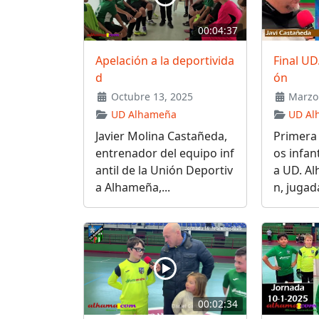
00:04:37
Apelación a la deportivida
Final U
d
ón
Octubre 13, 2025
Marzo 
UD Alhameña
UD Al
Javier Molina Castañeda,
Primera 
entrenador del equipo inf
os infant
antil de la Unión Deportiv
a UD. A
a Alhameña,...
n, jugada
00:02:34