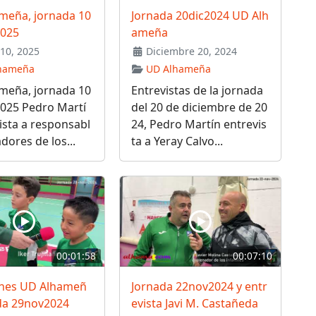
meña, jornada 10
Jornada 20dic2024 UD Alh
2025
ameña
10, 2025
Diciembre 20, 2024
hameña
UD Alhameña
meña, jornada 10
Entrevistas de la jornada
2025 Pedro Martí
del 20 de diciembre de 20
ista a responsabl
24, Pedro Martín entrevis
adores de los...
ta a Yeray Calvo...
00:01:58
00:07:10
nes UD Alhameñ
Jornada 22nov2024 y entr
ada 29nov2024
evista Javi M. Castañeda