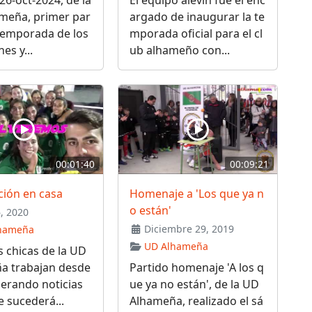
meña, primer par
argado de inaugurar la te
temporada de los
mporada oficial para el cl
es y...
ub alhameño con...
00:01:40
00:09:21
ción en casa
Homenaje a 'Los que ya n
o están'
6, 2020
Diciembre 29, 2019
hameña
UD Alhameña
 chicas de la UD
a trabajan desde
Partido homenaje 'A los q
erando noticias
ue ya no están', de la UD
e sucederá...
Alhameña, realizado el sá