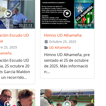
00:21:13
00:02:48
ación Escudo UD
Himno UD Alhameña
ña
Octubre 25, 2025
e 25, 2025
UD Alhameña
hameña
Himno UD Alhameña, pre
ación Escudo UD
sentado el 25 de octubre
a, 25 octubre 20
de 2025. Más informació
és García Maldon
n:...
 un recorrido...