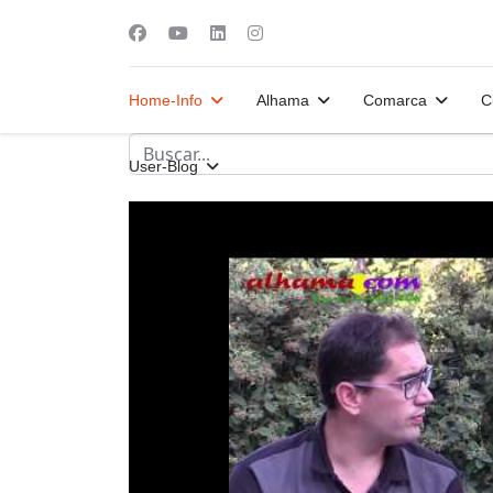
Home-Info
Alhama
Comarca
C
User-Blog