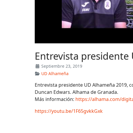
Entrevista president
Septiembre 23, 2019
UD Alhameña
Entrevista presidente UD Alhameña 2019, co
Duncan Edwars. Alhama de Granada.
Más información:
https://alhama.com/digi
https://youtu.be/1F65gvkkGxk