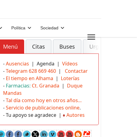
Política
Sociedad
Menú
Citas
Buses
Urgencias
-
Ausencias
| Agenda |
Vídeos
-
Telegram 628 669 460
|
Contactar
-
El tiempo en Alhama
|
Loterías
-
Farmacias:
Ct. Granada
|
Duque
Mandas
-
Tal día como hoy en otros años...
-
Servicio de publicaciones online
.
- Tu apoyo se agradece |
♦
Autores