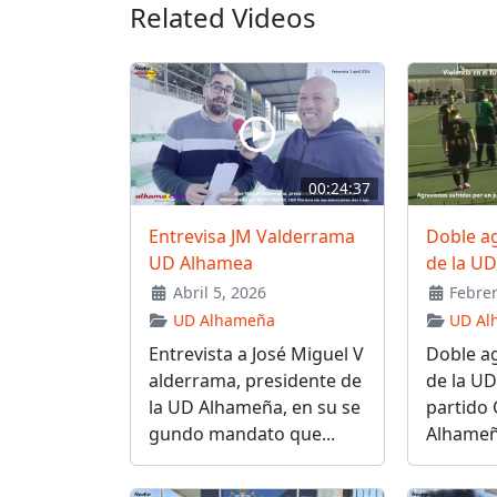
Related Videos
00:24:37
Entrevisa JM Valderrama
Doble a
UD Alhamea
de la U
Abril 5, 2026
Febrer
UD Alhameña
UD Al
Entrevista a José Miguel V
Doble a
alderrama, presidente de
de la UD
la UD Alhameña, en su se
partido
gundo mandato que...
Alhameña