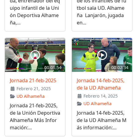
da, entrenador del eq
de los infantiles de fú
uipo infantil de la Uni
tbol sala UD. Alhame
ón Deportiva Alhame
ña Lanjarón, jugada
ña,...
en...
00:01:54
00:02:34
Jornada 21-feb-2025
Jornada 14-feb-2025,
de la UD Alhameña
Febrero 21, 2025
Febrero 14, 2025
UD Alhameña
UD Alhameña
Jornada 21-feb-2025,
de la Unión Deportiva
Jornada 14-feb-2025,
Alhameña Más Infor
de la UD Alhameña M
mación:...
ás información:...