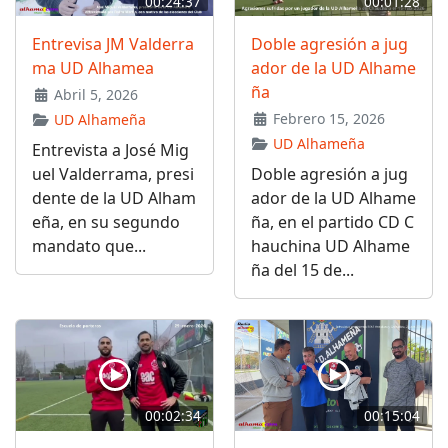
00:24:37
00:01:28
Entrevisa JM Valderra
Doble agresión a jug
ma UD Alhamea
ador de la UD Alhame
ña
Abril 5, 2026
Febrero 15, 2026
UD Alhameña
UD Alhameña
Entrevista a José Mig
uel Valderrama, presi
Doble agresión a jug
dente de la UD Alham
ador de la UD Alhame
eña, en su segundo
ña, en el partido CD C
mandato que...
hauchina UD Alhame
ña del 15 de...
00:02:34
00:15:04