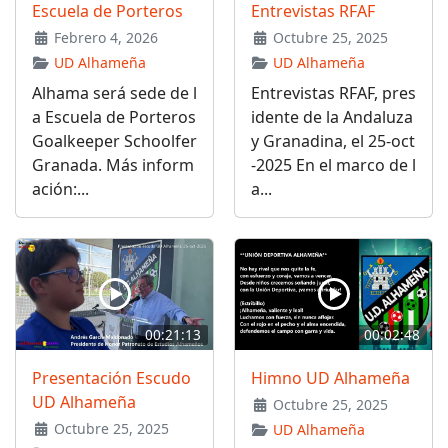
Escuela de Porteros
Entrevistas RFAF
Febrero 4, 2026
Octubre 25, 2025
UD Alhameña
UD Alhameña
Alhama será sede de l
Entrevistas RFAF, pres
a Escuela de Porteros
idente de la Andaluza
Goalkeeper Schoolfer
y Granadina, el 25-oct
Granada. Más inform
-2025 En el marco de l
ación:...
a...
00:21:13
00:02:48
Presentación Escudo
Himno UD Alhameña
UD Alhameña
Octubre 25, 2025
Octubre 25, 2025
UD Alhameña