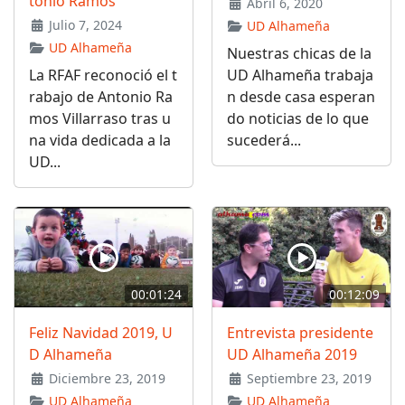
tonio Ramos
Abril 6, 2020
Julio 7, 2024
UD Alhameña
UD Alhameña
Nuestras chicas de la
La RFAF reconoció el t
UD Alhameña trabaja
rabajo de Antonio Ra
n desde casa esperan
mos Villarraso tras u
do noticias de lo que
na vida dedicada a la
sucederá...
UD...
00:01:24
00:12:09
Feliz Navidad 2019, U
Entrevista presidente
D Alhameña
UD Alhameña 2019
Diciembre 23, 2019
Septiembre 23, 2019
UD Alhameña
UD Alhameña