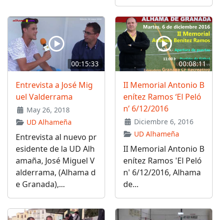
00:15:33
00:08:11
Entrevista a José Mig
II Memorial Antonio B
uel Valderrama
enítez Ramos ‘El Peló
n’ 6/12/2016
May 26, 2018
Diciembre 6, 2016
UD Alhameña
UD Alhameña
Entrevista al nuevo pr
esidente de la UD Alh
II Memorial Antonio B
amaña, José Miguel V
enítez Ramos 'El Peló
alderrama, (Alhama d
n' 6/12/2016, Alhama
e Granada),...
de...