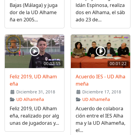
Bajas (Málaga) y juga
ldán Espinosa, realiza
dor de la UD Alhame
dos en Alhama, el sáb
ña en 2005...
ado 23 de...
00:02:15
00:01:22
Feliz 2019, UD Alham
Acuerdo IES - UD Alha
eña
meña
Diciembre 31, 2018
Diciembre 17, 2018
UD Alhameña
UD Alhameña
Feliz 2019, UD Alham
Acuerdo de colabora
eña, realizado por alg
ción entre el IES Alha
unas de jugadoras y...
ma y la UD Alhameña,
el...