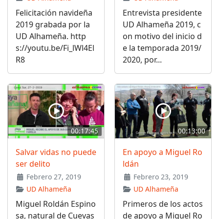
Felicitación navideña
Entrevista presidente
2019 grabada por la
UD Alhameña 2019, c
UD Alhameña. http
on motivo del inicio d
s://youtu.be/Fi_lWl4El
e la temporada 2019/
R8
2020, por...
00:17:45
00:13:00
Salvar vidas no puede
En apoyo a Miguel Ro
ser delito
ldán
Febrero 27, 2019
Febrero 23, 2019
UD Alhameña
UD Alhameña
Miguel Roldán Espino
Primeros de los actos
sa, natural de Cuevas
de apoyo a Miguel Ro