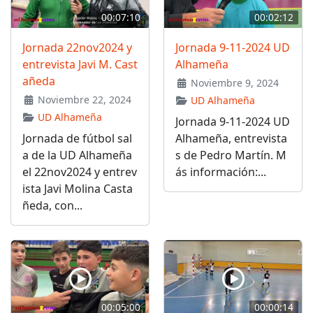
00:07:10
00:02:12
Jornada 22nov2024 y
Jornada 9-11-2024 UD
entrevista Javi M. Cast
Alhameña
añeda
Noviembre 9, 2024
Noviembre 22, 2024
UD Alhameña
UD Alhameña
Jornada 9-11-2024 UD
Jornada de fútbol sal
Alhameña, entrevista
a de la UD Alhameña
s de Pedro Martín. M
el 22nov2024 y entrev
ás información:...
ista Javi Molina Casta
ñeda, con...
00:05:00
00:00:14