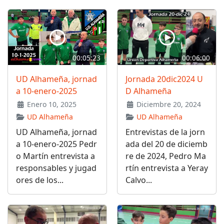
00:05:23
00:06:00
UD Alhameña, jornad
Jornada 20dic2024 U
a 10-enero-2025
D Alhameña
Enero 10, 2025
Diciembre 20, 2024
UD Alhameña
UD Alhameña
UD Alhameña, jornad
Entrevistas de la jorn
a 10-enero-2025 Pedr
ada del 20 de diciemb
o Martín entrevista a
re de 2024, Pedro Ma
responsables y jugad
rtín entrevista a Yeray
ores de los...
Calvo...