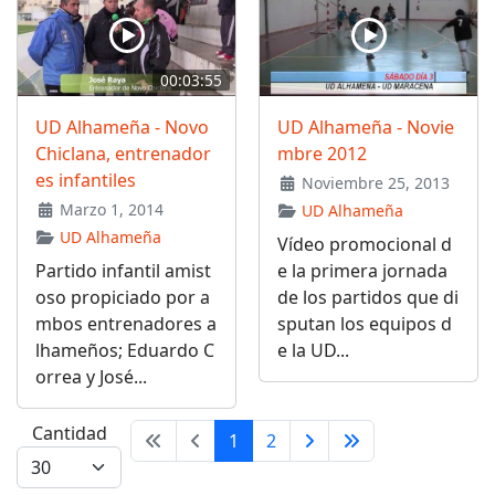
00:03:55
UD Alhameña - Novo
UD Alhameña - Novie
Chiclana, entrenador
mbre 2012
es infantiles
Noviembre 25, 2013
Marzo 1, 2014
UD Alhameña
UD Alhameña
Vídeo promocional d
Partido infantil amist
e la primera jornada
oso propiciado por a
de los partidos que di
mbos entrenadores a
sputan los equipos d
lhameños; Eduardo C
e la UD...
orrea y José...
Cantidad
1
2