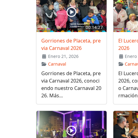
00:14:27
Gorriones de Placeta, pre
El Lucer
via Carnaval 2026
2026
Enero 21, 2026
Enero 
Carnaval
Carna
Gorriones de Placeta, pre
El Lucer
via Carnaval 2026, conoci
2026, c
endo nuestro Carnaval 20
o Carnav
26. Más...
rmación: