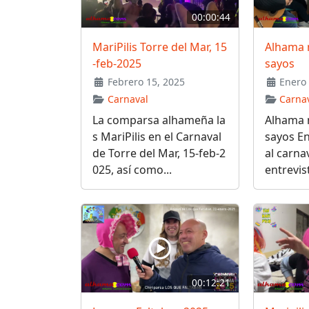
00:00:44
MariPilis Torre del Mar, 15
Alhama n
-feb-2025
sayos
Febrero 15, 2025
Enero 
Carnaval
Carna
La comparsa alhameña la
Alhama n
s MariPilis en el Carnaval
sayos En
de Torre del Mar, 15-feb-2
al carna
025, así como...
entrevist
00:12:21