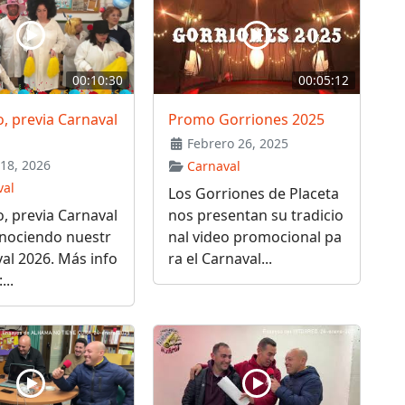
00:10:30
00:05:12
o, previa Carnaval
Promo Gorriones 2025
Febrero 26, 2025
18, 2026
Carnaval
val
Los Gorriones de Placeta
o, previa Carnaval
nos presentan su tradicio
onociendo nuestr
nal video promocional pa
al 2026. Más info
ra el Carnaval...
...