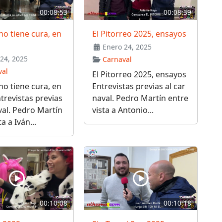
00:08:53
00:08:39
o tiene cura, en
El Pitorreo 2025, ensayos
Enero 24, 2025
24, 2025
Carnaval
val
El Pitorreo 2025, ensayos
o tiene cura, en
Entrevistas previas al car
trevistas previas
naval. Pedro Martín entre
val. Pedro Martín
vista a Antonio...
a a Iván...
00:10:08
00:10:18