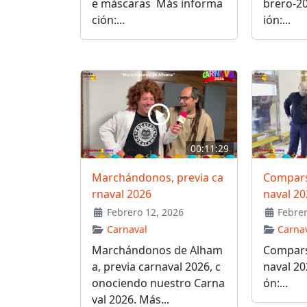
e máscaras Más informa
brero-2
ción:...
ión:...
00:11:29
Marchándonos, previa ca
Comparsa
rnaval 2026
naval 20
Febrero 12, 2026
Febrer
Carnaval
Carna
Marchándonos de Alham
Comparsa
a, previa carnaval 2026, c
naval 2
onociendo nuestro Carna
ón:...
val 2026. Más...