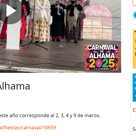
 Alhama
C
ste año corresponde al 2, 3, 4 y 9 de marzo.
l/fiestas/carnaval/16659
S