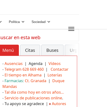
Política
Sociedad
uscar en esta web
Menú
Citas
Buses
Urgencias
-
Ausencias
| Agenda |
Vídeos
-
Telegram 628 669 460
|
Contactar
-
El tiempo en Alhama
|
Loterías
-
Farmacias:
Ct. Granada
|
Duque
Mandas
-
Tal día como hoy en otros años...
-
Servicio de publicaciones online
.
- Tu apoyo se agradece |
♦
Autores