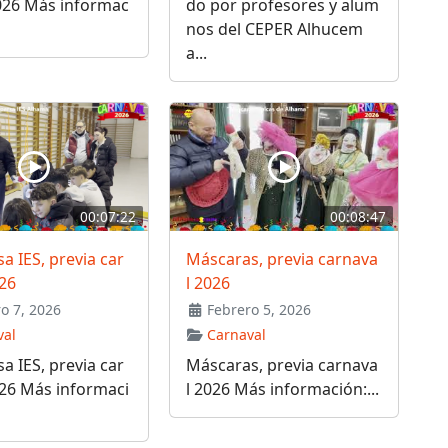
026 Más informac
do por profesores y alum
nos del CEPER Alhucem
a...
00:07:22
00:08:47
 IES, previa car
Máscaras, previa carnava
26
l 2026
o 7, 2026
Febrero 5, 2026
val
Carnaval
 IES, previa car
Máscaras, previa carnava
026 Más informaci
l 2026 Más información:...