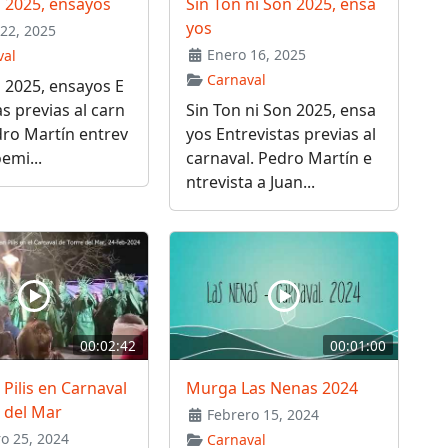
s 2025, ensayos
Sin Ton ni Son 2025, ensa
yos
22, 2025
Enero 16, 2025
val
Carnaval
s 2025, ensayos E
as previas al carn
Sin Ton ni Son 2025, ensa
dro Martín entrev
yos Entrevistas previas al
emi...
carnaval. Pedro Martín e
ntrevista a Juan...
00:02:42
00:01:00
 Pilis en Carnaval
Murga Las Nenas 2024
 del Mar
Febrero 15, 2024
o 25, 2024
Carnaval