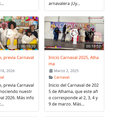
...
arnavalera ¡Uy...
00:10:30
00:18:52
o, previa Carnaval
Inicio Carnaval 2025, Alha
ma
18, 2026
Marzo 2, 2025
val
Carnaval
o, previa Carnaval
Inicio del Carnaval de 202
onociendo nuestr
5 de Alhama, que este añ
al 2026. Más info
o corresponde al 2, 3, 4 y
...
9 de marzo. Más...