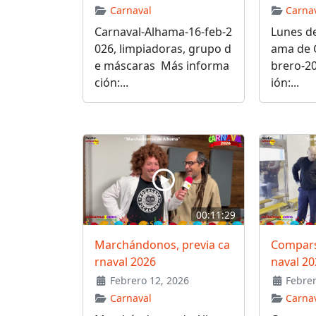
Carnaval
Carna
Carnaval-Alhama-16-feb-2
Lunes de
026, limpiadoras, grupo d
ama de G
e máscaras Más informa
brero-2
ción:...
ión:...
00:11:29
Marchándonos, previa ca
Comparsa
rnaval 2026
naval 20
Febrero 12, 2026
Febrer
Carnaval
Carna