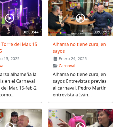
00:00:44
00:08:53
s Torre del Mar, 15
Alhama no tiene cura, en
5
sayos
o 15, 2025
Enero 24, 2025
val
Carnaval
arsa alhameña la
Alhama no tiene cura, en
lis en el Carnaval
sayos Entrevistas previas
 del Mar, 15-feb-2
al carnaval. Pedro Martín
 como...
entrevista a Iván...