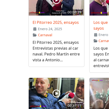
00:08:39
El Pitorreo 2025, ensayos
Los que 
sayos
Enero 24, 2025
Enero 
Carnaval
Carna
El Pitorreo 2025, ensayos
Entrevistas previas al car
Los que 
naval. Pedro Martín entre
sayos En
vista a Antonio...
al carna
entrevist
00:17:11