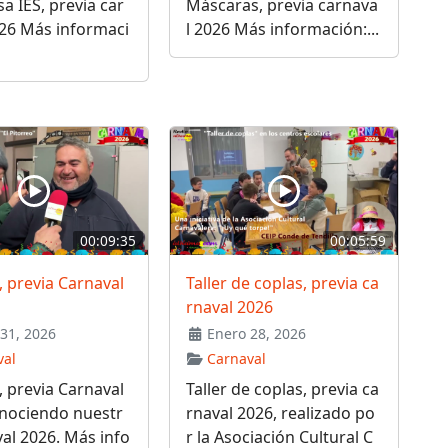
 IES, previa car
Máscaras, previa carnava
026 Más informaci
l 2026 Más información:...
00:09:35
00:05:59
, previa Carnaval
Taller de coplas, previa ca
rnaval 2026
31, 2026
Enero 28, 2026
val
Carnaval
, previa Carnaval
Taller de coplas, previa ca
onociendo nuestr
rnaval 2026, realizado po
al 2026. Más info
r la Asociación Cultural C