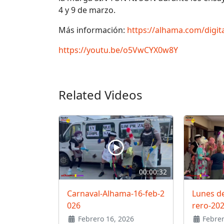
4 y 9 de marzo.
Más información:
https://alhama.com/digita
https://youtu.be/o5VwCYX0w8Y
Related Videos
00:00:32
Carnaval-Alhama-16-feb-2
Lunes de
026
rero-20
Febrero 16, 2026
Febrer