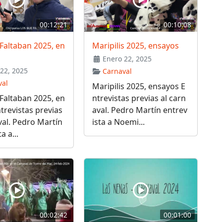
00:12:21
00:10:08
Faltaban 2025, en
Maripilis 2025, ensayos
Enero 22, 2025
22, 2025
Carnaval
val
Maripilis 2025, ensayos E
Faltaban 2025, en
ntrevistas previas al carn
trevistas previas
aval. Pedro Martín entrev
val. Pedro Martín
ista a Noemi...
a a...
00:02:42
00:01:00