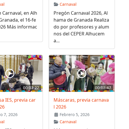
val
Carnaval
 Carnaval, en Alh
Pregón Carnaval 2026, Al
ranada, el 16-fe
hama de Granada Realiza
026 Más informac
do por profesores y alum
nos del CEPER Alhucem
a...
00:07:22
00:08:47
 IES, previa car
Máscaras, previa carnava
26
l 2026
o 7, 2026
Febrero 5, 2026
val
Carnaval