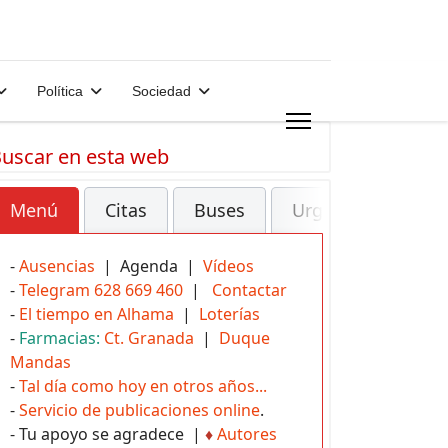
Política
Sociedad
uscar en esta web
Menú
Citas
Buses
Urgencias
-
Ausencias
| Agenda |
Vídeos
-
Telegram 628 669 460
|
Contactar
-
El tiempo en Alhama
|
Loterías
-
Farmacias:
Ct. Granada
|
Duque
Mandas
-
Tal día como hoy en otros años...
-
Servicio de publicaciones online
.
- Tu apoyo se agradece |
♦
Autores