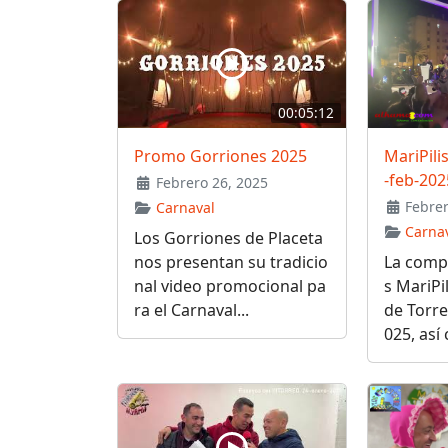
00:05:12
Promo Gorriones 2025
MariPili
-feb-202
Febrero 26, 2025
Febrer
Carnaval
Carna
Los Gorriones de Placeta
nos presentan su tradicio
La comp
nal video promocional pa
s MariPi
ra el Carnaval...
de Torre
025, así