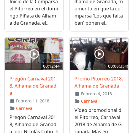
Inicio de la Comparsa
lhama de Granada, m
el Pitorreo en el domi
omento en que la co
ngo Piñata de Alham
mparsa 'Los que falta
a de Granada, el...
ban' ponen el...
00:12:44
00:06:35
Pregón Carnaval 201
Promo Pitorreo 2018,
8, Alhama de Granad
Alhama de Granada
a
Febrero 4, 2018
Febrero 11, 2018
Carnaval
Carnaval
Vídeo promocional d
Pregón Carnaval 201
el Pitorreo, Carnaval
8, Alhama de Granad
2018 de Alhama de G
a, por Nicolás Cubo. h
ranada.Más en:...