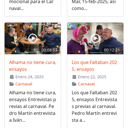
mocional para el Car
Mar, 15-feb-2025, así
naval...
como...
00:08:53
00:12:21
Alhama no tiene cura,
Los que Faltaban 202
ensayos
5, ensayos
Enero 24, 2025
Enero 22, 2025
Carnaval
Carnaval
Alhama no tiene cura,
Los que Faltaban 202
ensayos Entrevistas p
5, ensayos Entrevista
revias al carnaval. Pe
s previas al carnaval.
dro Martín entrevista
Pedro Martín entrevi
a Iván...
sta a...