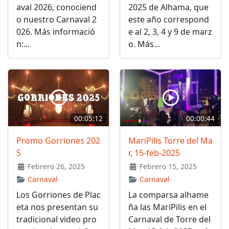
aval 2026, conociend
2025 de Alhama, que
o nuestro Carnaval 2
este año correspond
026. Más informació
e al 2, 3, 4 y 9 de marz
n:...
o. Más...
00:05:12
00:00:44
Promo Gorriones 202
MariPilis Torre del Ma
5
r, 15-feb-2025
Febrero 26, 2025
Febrero 15, 2025
Carnaval
Carnaval
Los Gorriones de Plac
La comparsa alhame
eta nos presentan su
ña las MariPilis en el
tradicional video pro
Carnaval de Torre del