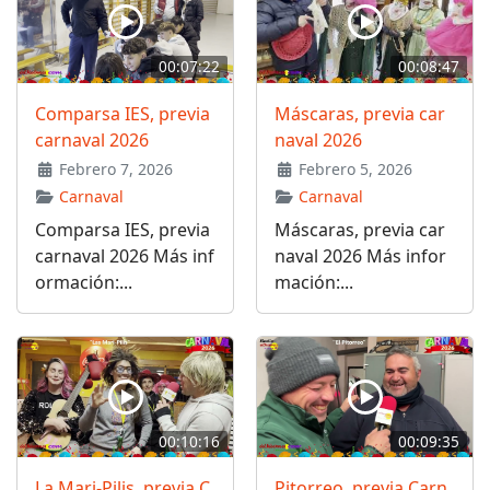
00:07:22
00:08:47
Comparsa IES, previa
Máscaras, previa car
carnaval 2026
naval 2026
Febrero 7, 2026
Febrero 5, 2026
Carnaval
Carnaval
Comparsa IES, previa
Máscaras, previa car
carnaval 2026 Más inf
naval 2026 Más infor
ormación:...
mación:...
00:10:16
00:09:35
La Mari-Pilis, previa C
Pitorreo, previa Carn