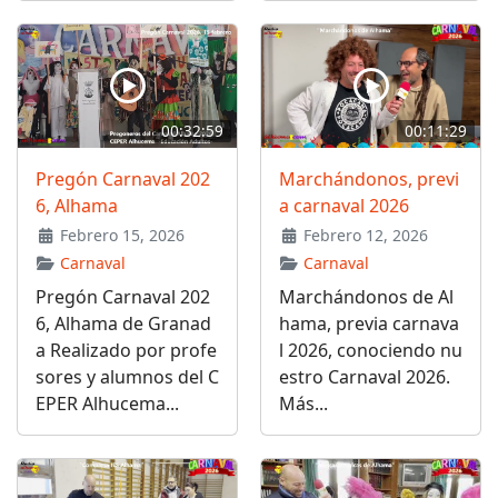
00:32:59
00:11:29
Pregón Carnaval 202
Marchándonos, previ
6, Alhama
a carnaval 2026
Febrero 15, 2026
Febrero 12, 2026
Carnaval
Carnaval
Pregón Carnaval 202
Marchándonos de Al
6, Alhama de Granad
hama, previa carnava
a Realizado por profe
l 2026, conociendo nu
sores y alumnos del C
estro Carnaval 2026.
EPER Alhucema...
Más...