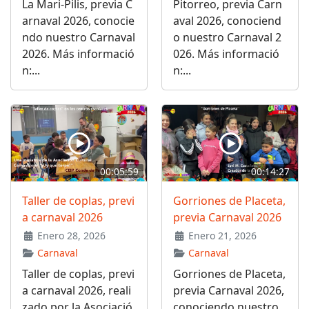
La Mari-Pilis, previa C
Pitorreo, previa Carn
arnaval 2026, conocie
aval 2026, conociend
ndo nuestro Carnaval
o nuestro Carnaval 2
2026. Más informació
026. Más informació
n:...
n:...
00:05:59
00:14:27
Taller de coplas, previ
Gorriones de Placeta,
a carnaval 2026
previa Carnaval 2026
Enero 28, 2026
Enero 21, 2026
Carnaval
Carnaval
Taller de coplas, previ
Gorriones de Placeta,
a carnaval 2026, reali
previa Carnaval 2026,
zado por la Asociació
conociendo nuestro