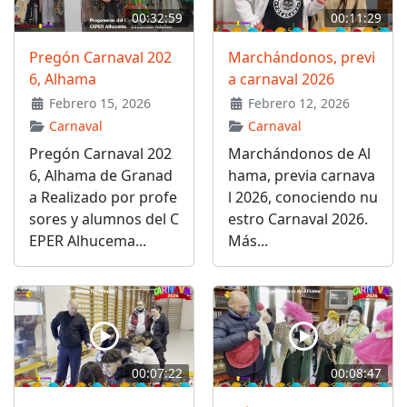
00:32:59
00:11:29
Pregón Carnaval 202
Marchándonos, previ
6, Alhama
a carnaval 2026
Febrero 15, 2026
Febrero 12, 2026
Carnaval
Carnaval
Pregón Carnaval 202
Marchándonos de Al
6, Alhama de Granad
hama, previa carnava
a Realizado por profe
l 2026, conociendo nu
sores y alumnos del C
estro Carnaval 2026.
EPER Alhucema...
Más...
00:07:22
00:08:47