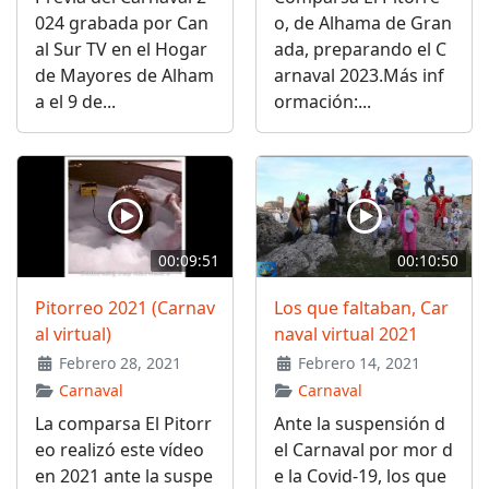
024 grabada por Can
o, de Alhama de Gran
al Sur TV en el Hogar
ada, preparando el C
de Mayores de Alham
arnaval 2023.Más inf
a el 9 de...
ormación:...
00:09:51
00:10:50
Pitorreo 2021 (Carnav
Los que faltaban, Car
al virtual)
naval virtual 2021
Febrero 28, 2021
Febrero 14, 2021
Carnaval
Carnaval
La comparsa El Pitorr
Ante la suspensión d
eo realizó este vídeo
el Carnaval por mor d
en 2021 ante la suspe
e la Covid-19, los que