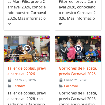
La Mari-Pilis, previa C
Pitorreo, previa Carn
arnaval 2026, conocie
aval 2026, conociend
ndo nuestro Carnaval
o nuestro Carnaval 2
2026. Más informació
026. Más informació
n:...
n:...
00:05:59
00:14:27
Taller de coplas, previ
Gorriones de Placeta,
a carnaval 2026
previa Carnaval 2026
Enero 28, 2026
Enero 21, 2026
Carnaval
Carnaval
Taller de coplas, previ
Gorriones de Placeta,
a carnaval 2026, reali
previa Carnaval 2026,
zado por la Asociació
conociendo nuestro