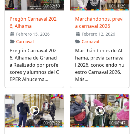
00:32:59
00:11:29
Pregón Carnaval 202
Marchándonos, previ
6, Alhama
a carnaval 2026
Febrero 15, 2026
Febrero 12, 2026
Carnaval
Carnaval
Pregón Carnaval 202
Marchándonos de Al
6, Alhama de Granad
hama, previa carnava
a Realizado por profe
l 2026, conociendo nu
sores y alumnos del C
estro Carnaval 2026.
EPER Alhucema...
Más...
00:07:22
00:08:47