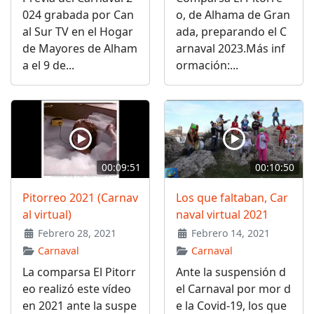
024 grabada por Can
o, de Alhama de Gran
al Sur TV en el Hogar
ada, preparando el C
de Mayores de Alham
arnaval 2023.Más inf
a el 9 de...
ormación:...
00:09:51
00:10:50
Pitorreo 2021 (Carnav
Los que faltaban, Car
al virtual)
naval virtual 2021
Febrero 28, 2021
Febrero 14, 2021
Carnaval
Carnaval
La comparsa El Pitorr
Ante la suspensión d
eo realizó este vídeo
el Carnaval por mor d
en 2021 ante la suspe
e la Covid-19, los que