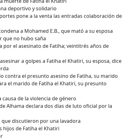
a muerte de Fatiha el Khatiri
na deportivo y solidario
eportes pone a la venta las entradas colaboración de
la condena a Mohamed E.B., que mató a su esposa
ar que no hubo saña
a por el asesinato de Fatiha; veintitrés años de
esinar a golpes a Fatiha el Khatiri, su esposa, dice
erda
icio contra el presunto asesino de Fatiha, su marido
ra el marido de Fatiha el Khatiri, su presunto
 causa de la violencia de género
de Alhama declara dos días de luto oficial por la
a que discutieron por una lavadora
hijos de Fatiha el Khatiri
ar