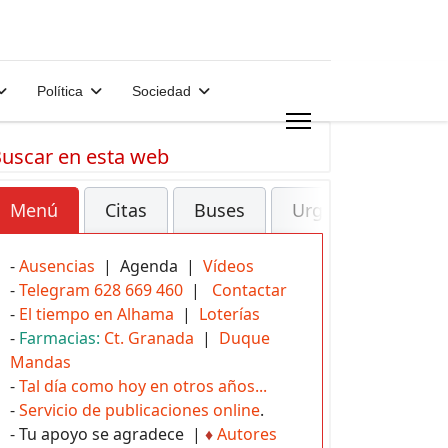
Política
Sociedad
uscar en esta web
Menú
Citas
Buses
Urgencias
-
Ausencias
| Agenda |
Vídeos
-
Telegram 628 669 460
|
Contactar
-
El tiempo en Alhama
|
Loterías
-
Farmacias:
Ct. Granada
|
Duque
Mandas
-
Tal día como hoy en otros años...
-
Servicio de publicaciones online
.
- Tu apoyo se agradece |
♦
Autores