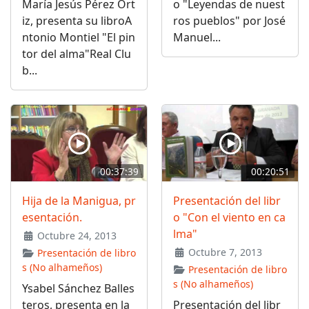
María Jesús Pérez Ort
o "Leyendas de nuest
iz, presenta su libroA
ros pueblos" por José
ntonio Montiel "El pin
Manuel...
tor del alma"Real Clu
b...
00:37:39
00:20:51
Hija de la Manigua, pr
Presentación del libr
esentación.
o "Con el viento en ca
lma"
Octubre 24, 2013
Octubre 7, 2013
Presentación de libro
s (No alhameños)
Presentación de libro
s (No alhameños)
Ysabel Sánchez Balles
teros, presenta en la
Presentación del libr