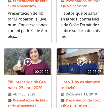
Presentación de libro
Presentación de libro
s (No alhameños)
s (No alhameños)
Presentación del libr
Hábitos que te salvar
o: "M robaron la juve
án la vida, conferenci
ntud. Conversaciones
a de Odile Fernández
con mi padre", de Am
sobre su libro del mis
elia...
mo...
00:02:59
00:27:07
Bibliotecarios de Gra
Libro 'Hoy es siempre
nada, 23-abril-2020
todavía' 1
Abril 23, 2020
Diciembre 11, 2018
Presentación de libro
Presentación de libro
s (No alhameños)
s (No alhameños)