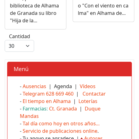
biblioteca de Alhama
o "Con el viento en ca
de Granada su libro
lma" en Alhama de...
"Hija de la...
Cantidad
Menú
-
Ausencias
| Agenda |
Vídeos
-
Telegram 628 669 460
|
Contactar
-
El tiempo en Alhama
|
Loterías
-
Farmacias:
Ct. Granada
|
Duque
Mandas
-
Tal día como hoy en otros años...
-
Servicio de publicaciones online
.
- Tu apoyo se agradece |
♦
Autores