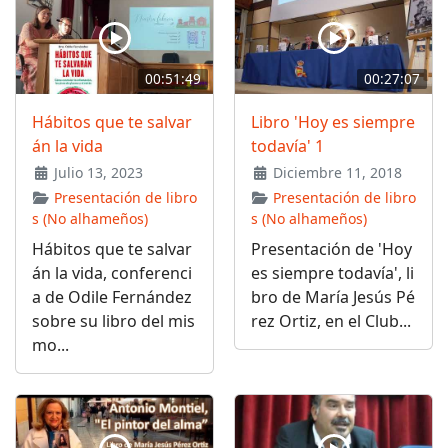
00:51:49
00:27:07
Hábitos que te salvar
Libro 'Hoy es siempre
án la vida
todavía' 1
Julio 13, 2023
Diciembre 11, 2018
Presentación de libro
Presentación de libro
s (No alhameños)
s (No alhameños)
Hábitos que te salvar
Presentación de 'Hoy
án la vida, conferenci
es siempre todavía', li
a de Odile Fernández
bro de María Jesús Pé
sobre su libro del mis
rez Ortiz, en el Club...
mo...